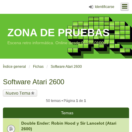
Identificarse
ZONA DE PRUEBAS
Escena retro informática. Online desde 011111010001
Índice general
Fichas
Software Atari 2600
Software Atari 2600
Nuevo Tema
50 temas • Página
1
de
1
Temas
Double Ender: Robin Hood y Sir Lancelot (Atari
2600)