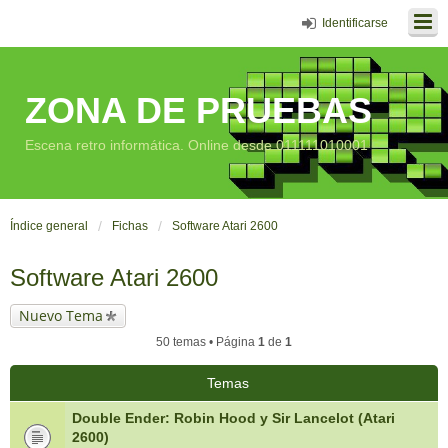
Identificarse
ZONA DE PRUEBAS
Escena retro informática. Online desde 011111010001
Índice general
Fichas
Software Atari 2600
Software Atari 2600
Nuevo Tema
50 temas • Página
1
de
1
Temas
Double Ender: Robin Hood y Sir Lancelot (Atari
2600)