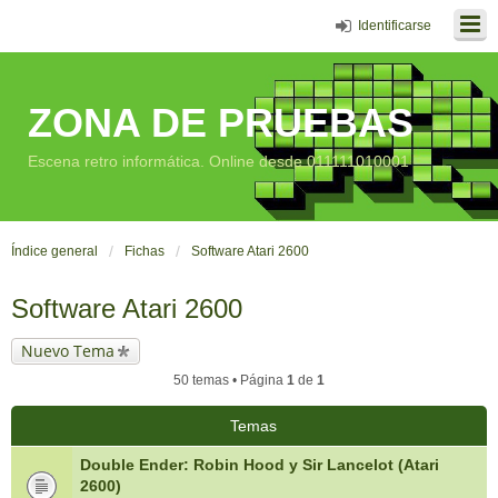
Identificarse
ZONA DE PRUEBAS
Escena retro informática. Online desde 011111010001
Índice general
Fichas
Software Atari 2600
Software Atari 2600
Nuevo Tema
50 temas • Página
1
de
1
Temas
Double Ender: Robin Hood y Sir Lancelot (Atari
2600)