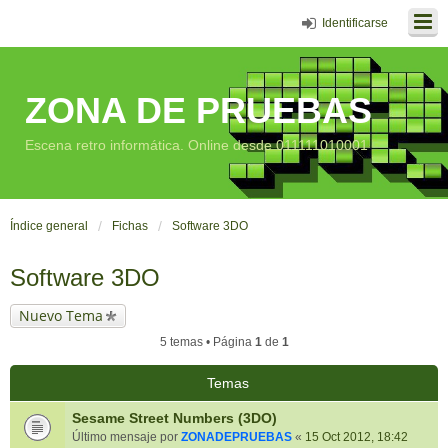
Identificarse
ZONA DE PRUEBAS
Escena retro informática. Online desde 011111010001
Índice general
Fichas
Software 3DO
Software 3DO
Nuevo Tema
5 temas • Página
1
de
1
Temas
Sesame Street Numbers (3DO)
Último mensaje por
ZONADEPRUEBAS
«
15 Oct 2012, 18:42