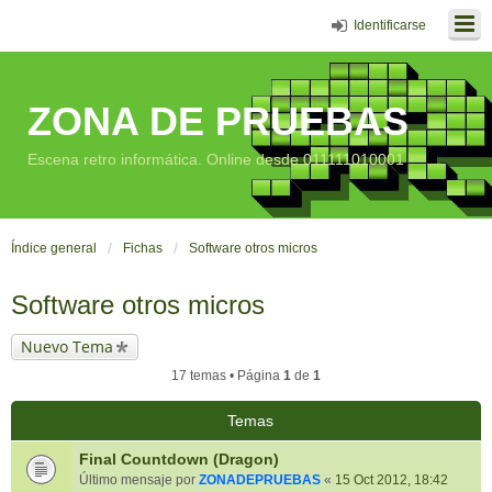
Identificarse
ZONA DE PRUEBAS
Escena retro informática. Online desde 011111010001
Índice general
Fichas
Software otros micros
Software otros micros
Nuevo Tema
17 temas • Página
1
de
1
Temas
Final Countdown (Dragon)
Último mensaje por
ZONADEPRUEBAS
«
15 Oct 2012, 18:42