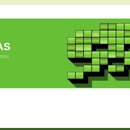
AS
10001