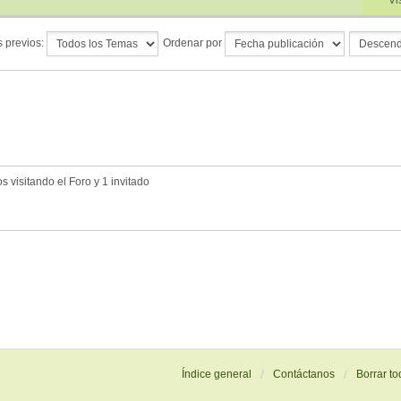
Vi
 previos:
Ordenar por
 visitando el Foro y 1 invitado
Índice general
Contáctanos
Borrar to