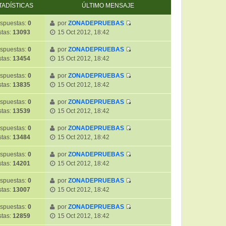
TADÍSTICAS
ÚLTIMO MENSAJE
spuestas:
0
por
ZONADEPRUEBAS
V
stas:
13093
15 Oct 2012, 18:42
e
r
spuestas:
0
por
ZONADEPRUEBAS
V
ú
stas:
13454
15 Oct 2012, 18:42
e
l
r
t
spuestas:
0
por
ZONADEPRUEBAS
V
ú
i
stas:
13835
15 Oct 2012, 18:42
e
l
m
r
t
spuestas:
0
por
ZONADEPRUEBAS
o
V
ú
i
stas:
13539
15 Oct 2012, 18:42
m
e
l
m
e
r
t
spuestas:
0
por
ZONADEPRUEBAS
o
n
V
ú
i
stas:
13484
15 Oct 2012, 18:42
m
s
e
l
m
e
a
r
t
spuestas:
0
por
ZONADEPRUEBAS
o
n
j
V
ú
i
stas:
14201
15 Oct 2012, 18:42
m
s
e
e
l
m
e
a
r
t
spuestas:
0
por
ZONADEPRUEBAS
o
n
j
V
ú
i
stas:
13007
15 Oct 2012, 18:42
m
s
e
e
l
m
e
a
r
t
spuestas:
0
por
ZONADEPRUEBAS
o
n
j
V
ú
i
stas:
12859
15 Oct 2012, 18:42
m
s
e
e
l
m
e