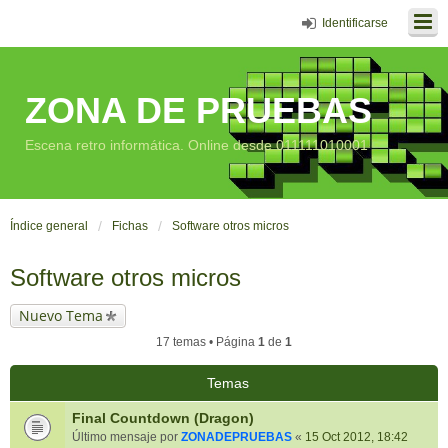
Identificarse
ZONA DE PRUEBAS
Escena retro informática. Online desde 011111010001
Índice general
Fichas
Software otros micros
Software otros micros
Nuevo Tema
17 temas • Página
1
de
1
Temas
Final Countdown (Dragon)
Último mensaje por
ZONADEPRUEBAS
«
15 Oct 2012, 18:42