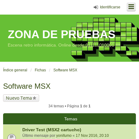
Identificarse
ZONA DE PRUEBAS
Escena retro informática. Online desde 011111010001
Índice general
Fichas
Software MSX
Software MSX
Nuevo Tema
34 temas • Página
1
de
1
Temas
Driver Test (MSX2 cartucho)
Último mensaje por
yonifumo
«
17 Nov 2016, 20:10