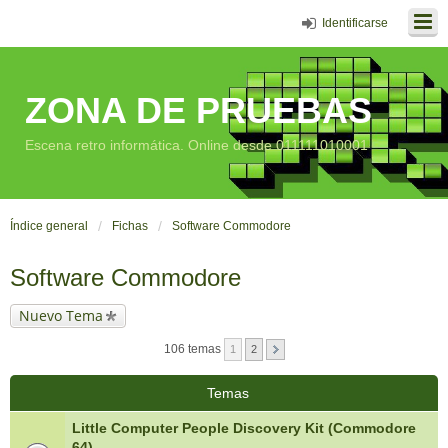
Identificarse
ZONA DE PRUEBAS
Escena retro informática. Online desde 011111010001
Índice general
Fichas
Software Commodore
Software Commodore
Nuevo Tema
106 temas
1
2
Temas
Little Computer People Discovery Kit (Commodore
64)