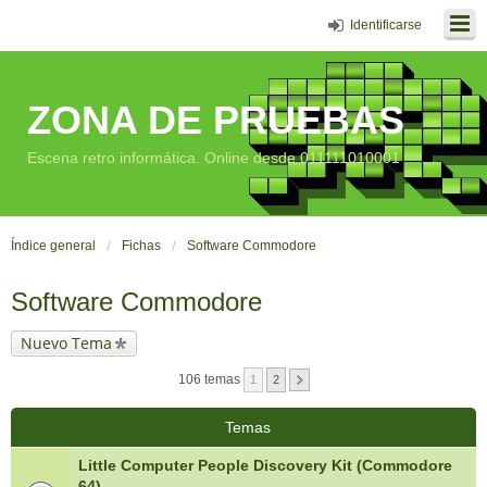
Identificarse
ZONA DE PRUEBAS
Escena retro informática. Online desde 011111010001
Índice general
Fichas
Software Commodore
Software Commodore
Nuevo Tema
106 temas
1
2
Temas
Little Computer People Discovery Kit (Commodore
64)