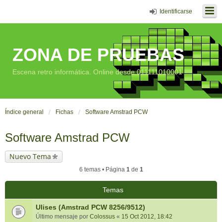
Identificarse
ZONA DE PRUEBAS
Escena retro informática. Online desde 011111010001
Índice general
Fichas
Software Amstrad PCW
Software Amstrad PCW
Nuevo Tema
6 temas • Página
1
de
1
Temas
Ulises (Amstrad PCW 8256/9512)
Último mensaje por
Colossus
«
15 Oct 2012, 18:42