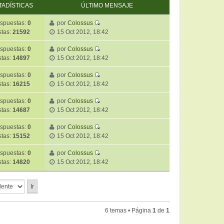
TADÍSTICAS
ÚLTIMO MENSAJE
spuestas:
0
por
Colossus
V
stas:
21592
15 Oct 2012, 18:42
e
r
spuestas:
0
por
Colossus
V
ú
stas:
14897
15 Oct 2012, 18:42
e
l
r
t
spuestas:
0
por
Colossus
V
ú
i
stas:
16215
15 Oct 2012, 18:42
e
l
m
r
t
spuestas:
0
por
Colossus
o
V
ú
i
stas:
14687
15 Oct 2012, 18:42
m
e
l
m
e
r
t
spuestas:
0
por
Colossus
o
n
V
ú
i
stas:
15152
15 Oct 2012, 18:42
m
s
e
l
m
e
a
r
t
spuestas:
0
por
Colossus
o
n
j
V
ú
i
stas:
14820
15 Oct 2012, 18:42
m
s
e
e
l
m
e
a
r
t
o
n
j
ú
i
m
s
e
l
m
e
a
t
o
n
j
6 temas • Página
1
de
1
i
m
s
e
m
e