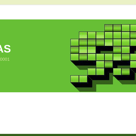
AS
10001