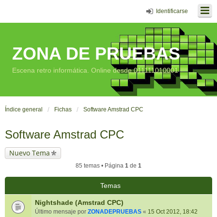
Identificarse
ZONA DE PRUEBAS
Escena retro informática. Online desde 011111010001
Índice general
Fichas
Software Amstrad CPC
Software Amstrad CPC
Nuevo Tema
85 temas • Página
1
de
1
Temas
Nightshade (Amstrad CPC)
Último mensaje por
ZONADEPRUEBAS
«
15 Oct 2012, 18:42