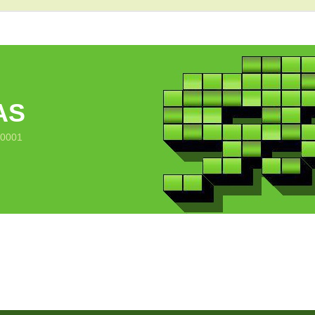
AS
10001