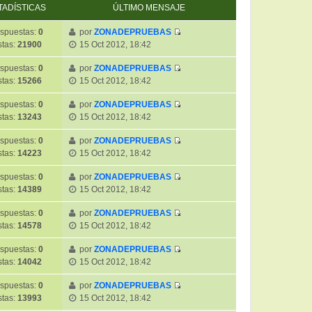
TADÍSTICAS
ÚLTIMO MENSAJE
spuestas:
0
por
ZONADEPRUEBAS
V
stas:
21900
15 Oct 2012, 18:42
e
r
spuestas:
0
por
ZONADEPRUEBAS
V
ú
stas:
15266
15 Oct 2012, 18:42
e
l
r
t
spuestas:
0
por
ZONADEPRUEBAS
V
ú
i
stas:
13243
15 Oct 2012, 18:42
e
l
m
r
t
spuestas:
0
por
ZONADEPRUEBAS
o
V
ú
i
stas:
14223
15 Oct 2012, 18:42
m
e
l
m
e
r
t
spuestas:
0
por
ZONADEPRUEBAS
o
n
V
ú
i
stas:
14389
15 Oct 2012, 18:42
m
s
e
l
m
e
a
r
t
spuestas:
0
por
ZONADEPRUEBAS
o
n
j
V
ú
i
stas:
14578
15 Oct 2012, 18:42
m
s
e
e
l
m
e
a
r
t
spuestas:
0
por
ZONADEPRUEBAS
o
n
j
V
ú
i
stas:
14042
15 Oct 2012, 18:42
m
s
e
e
l
m
e
a
r
t
spuestas:
0
por
ZONADEPRUEBAS
o
n
j
V
ú
i
stas:
13993
15 Oct 2012, 18:42
m
s
e
e
l
m
e