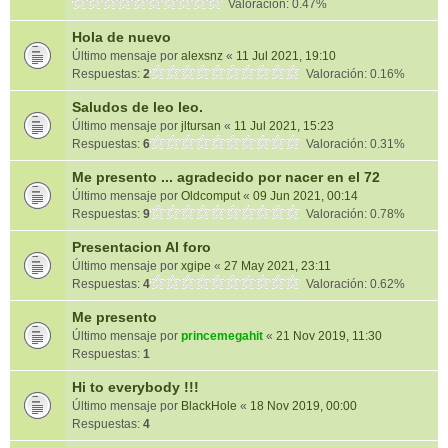
Valoración: 0.47%
Hola de nuevo
Último mensaje por
alexsnz
«
11 Jul 2021, 19:10
Respuestas:
2
Valoración: 0.16%
Saludos de leo leo.
Último mensaje por
jltursan
«
11 Jul 2021, 15:23
Respuestas:
6
Valoración: 0.31%
Me presento ... agradecido por nacer en el 72
Último mensaje por
Oldcomput
«
09 Jun 2021, 00:14
Respuestas:
9
Valoración: 0.78%
Presentacion Al foro
Último mensaje por
xgipe
«
27 May 2021, 23:11
Respuestas:
4
Valoración: 0.62%
Me presento
Último mensaje por
princemegahit
«
21 Nov 2019, 11:30
Respuestas:
1
Hi to everybody !!!
Último mensaje por
BlackHole
«
18 Nov 2019, 00:00
Respuestas:
4