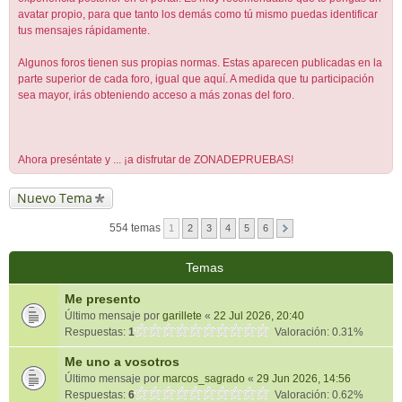
avatar propio, para que tanto los demás como tú mismo puedas identificar
tus mensajes rápidamente.
Algunos foros tienen sus propias normas. Estas aparecen publicadas en la
parte superior de cada foro, igual que aquí. A medida que tu participación
sea mayor, irás obteniendo acceso a más zonas del foro.
Ahora preséntate y ... ¡a disfrutar de ZONADEPRUEBAS!
Nuevo Tema
554 temas
1
2
3
4
5
6
Temas
Me presento
Último mensaje por
garillete
«
22 Jul 2026, 20:40
Respuestas:
1
Valoración: 0.31%
Me uno a vosotros
Último mensaje por
marcos_sagrado
«
29 Jun 2026, 14:56
Respuestas:
6
Valoración: 0.62%