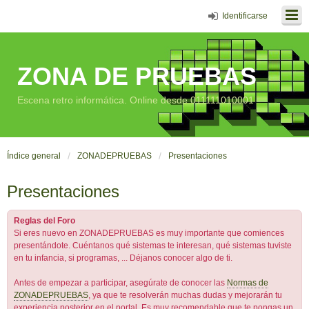
Identificarse
ZONA DE PRUEBAS
Escena retro informática. Online desde 011111010001
Índice general
ZONADEPRUEBAS
Presentaciones
Presentaciones
Reglas del Foro
Si eres nuevo en ZONADEPRUEBAS es muy importante que comiences
presentándote. Cuéntanos qué sistemas te interesan, qué sistemas tuviste
en tu infancia, si programas, ... Déjanos conocer algo de ti.
Antes de empezar a participar, asegúrate de conocer las
Normas de
ZONADEPRUEBAS
, ya que te resolverán muchas dudas y mejorarán tu
experiencia posterior en el portal. Es muy recomendable que te pongas un