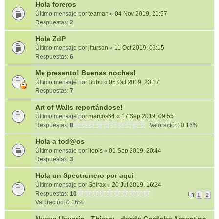
Hola foreros
Último mensaje por
teaman
«
04 Nov 2019, 21:57
Respuestas:
2
Hola ZdP
Último mensaje por
jltursan
«
11 Oct 2019, 09:15
Respuestas:
6
Me presento! Buenas noches!
Último mensaje por
Bubu
«
05 Oct 2019, 23:17
Respuestas:
7
Art of Walls reportándose!
Último mensaje por
marcos64
«
17 Sep 2019, 09:55
Respuestas:
8
Valoración: 0.16%
Hola a tod@os
Último mensaje por
llopis
«
01 Sep 2019, 20:44
Respuestas:
3
Hola un Spectrunero por aqui
Último mensaje por
Spirax
«
20 Jul 2019, 16:24
Respuestas:
10
1
2
Valoración: 0.16%
Nuevo Usuario - Thierry - desde Cordoba Argentina