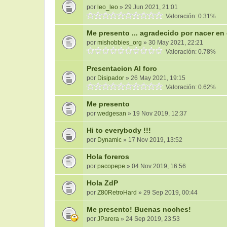
por
leo_leo
» 29 Jun 2021, 21:01
Valoración: 0.31%
Me presento ... agradecido por nacer en 
por
mishobbies_org
» 30 May 2021, 22:21
Valoración: 0.78%
Presentacion Al foro
por
Disipador
» 26 May 2021, 19:15
Valoración: 0.62%
Me presento
por
wedgesan
» 19 Nov 2019, 12:37
Hi to everybody !!!
por
Dynamic
» 17 Nov 2019, 13:52
Hola foreros
por
pacopepe
» 04 Nov 2019, 16:56
Hola ZdP
por
Z80RetroHard
» 29 Sep 2019, 00:44
Me presento! Buenas noches!
por
JParera
» 24 Sep 2019, 23:53