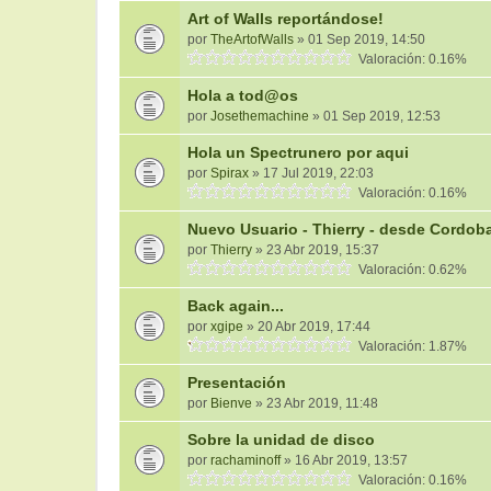
Art of Walls reportándose!
por
TheArtofWalls
» 01 Sep 2019, 14:50
Valoración: 0.16%
Hola a tod@os
por
Josethemachine
» 01 Sep 2019, 12:53
Hola un Spectrunero por aqui
por
Spirax
» 17 Jul 2019, 22:03
Valoración: 0.16%
Nuevo Usuario - Thierry - desde Cordob
por
Thierry
» 23 Abr 2019, 15:37
Valoración: 0.62%
Back again...
por
xgipe
» 20 Abr 2019, 17:44
Valoración: 1.87%
Presentación
por
Bienve
» 23 Abr 2019, 11:48
Sobre la unidad de disco
por
rachaminoff
» 16 Abr 2019, 13:57
Valoración: 0.16%