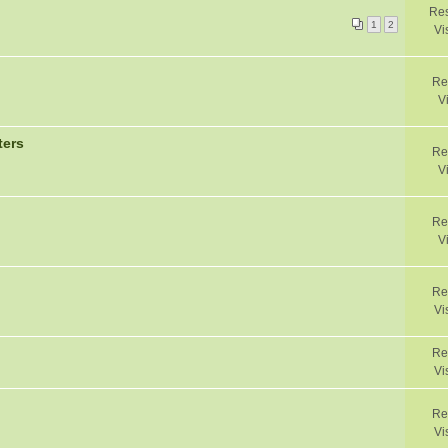
Res
1
2
Vi
Re
V
ters
Re
V
Re
V
Re
Vi
Re
Vi
Re
Vi