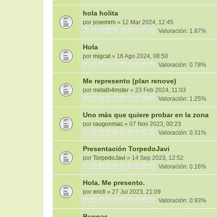
hola holita
por
josemrm
» 12 Mar 2024, 12:45
Valoración: 1.87%
Hola
por
migcat
» 16 Ago 2024, 08:50
Valoración: 0.78%
Me represento (plan renove)
por
metalh4mster
» 23 Feb 2024, 11:03
Valoración: 1.25%
Uno más que quiere probar en la zona
por
raugonmac
» 07 Nov 2023, 00:23
Valoración: 0.31%
Presentación TorpedoJavi
por
TorpedoJavi
» 14 Sep 2023, 12:52
Valoración: 0.16%
Hola. Me presento.
por
ericll
» 27 Jul 2023, 21:09
Valoración: 0.93%
Buenas