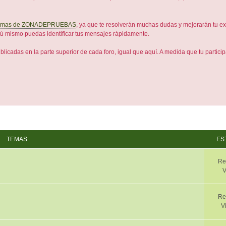
rmas de ZONADEPRUEBAS
, ya que te resolverán muchas dudas y mejorarán tu ex
tú mismo puedas identificar tus mensajes rápidamente.
licadas en la parte superior de cada foro, igual que aquí. A medida que tu partic
TEMAS
ES
Re
V
Re
V