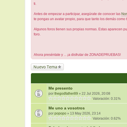
ti.
Antes de empezar a participar, asegúrate de conocer las
No
te pongas un avatar propio, para que tanto los demás como 
Algunos foros tienen sus propias normas. Estas aparecen pub
foro.
Ahora preséntate y ... ¡a disfrutar de ZONADEPRUEBAS!
Nuevo Tema
Me presento
por
thegodfather89
» 22 Jul 2026, 20:08
Valoración: 0.31%
Me uno a vosotros
por
popopo
» 13 May 2026, 23:14
Valoración: 0.62%