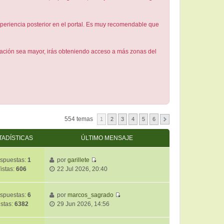
periencia posterior en el portal. Es muy recomendable que
ipación sea mayor, irás obteniendo acceso a más zonas del
554 temas
1
2
3
4
5
6
TADÍSTICAS
ÚLTIMO MENSAJE
spuestas:
1
por
garillete
V
istas:
606
22 Jul 2026, 20:40
e
r
ú
spuestas:
6
por
marcos_sagrado
V
l
istas:
6382
29 Jun 2026, 14:56
e
t
r
i