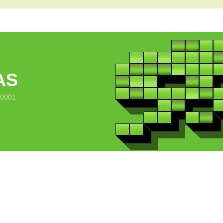
AS
10001