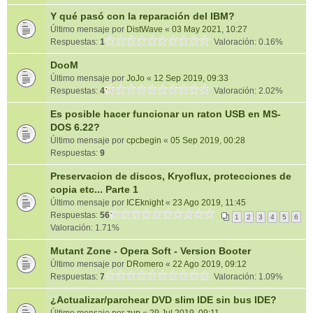
Y qué pasó con la reparación del IBM?
Último mensaje por
DistWave
«
03 May 2021, 10:27
Respuestas:
1
Valoración: 0.16%
DooM
Último mensaje por
JoJo
«
12 Sep 2019, 09:33
Respuestas:
4
Valoración: 2.02%
Es posible hacer funcionar un raton USB en MS-
DOS 6.22?
Último mensaje por
cpcbegin
«
05 Sep 2019, 00:28
Respuestas:
9
Preservacion de discos, Kryoflux, protecciones de
copia etc... Parte 1
Último mensaje por
ICEknight
«
23 Ago 2019, 11:45
Respuestas:
56
1
2
3
4
5
6
Valoración: 1.71%
Mutant Zone - Opera Soft - Version Booter
Último mensaje por
DRomero
«
22 Ago 2019, 09:12
Respuestas:
7
Valoración: 1.09%
¿Actualizar/parchear DVD slim IDE sin bus IDE?