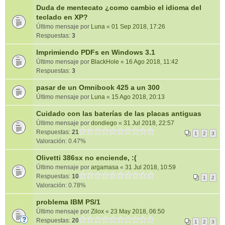
Duda de mentecato ¿como cambio el idioma del
teclado en XP?
Último mensaje por
Luna
«
01 Sep 2018, 17:26
Respuestas:
3
Imprimiendo PDFs en Windows 3.1
Último mensaje por
BlackHole
«
16 Ago 2018, 11:42
Respuestas:
3
pasar de un Omnibook 425 a un 300
Último mensaje por
Luna
«
15 Ago 2018, 20:13
Cuidado con las baterías de las placas antiguas
Último mensaje por
dondiego
«
31 Jul 2018, 22:57
Respuestas:
21
1
2
3
Valoración: 0.47%
Olivetti 386sx no enciende, :(
Último mensaje por
argamasa
«
31 Jul 2018, 10:59
Respuestas:
10
1
2
Valoración: 0.78%
problema IBM PS/1
Último mensaje por
Zilox
«
23 May 2018, 06:50
Respuestas:
20
1
2
3