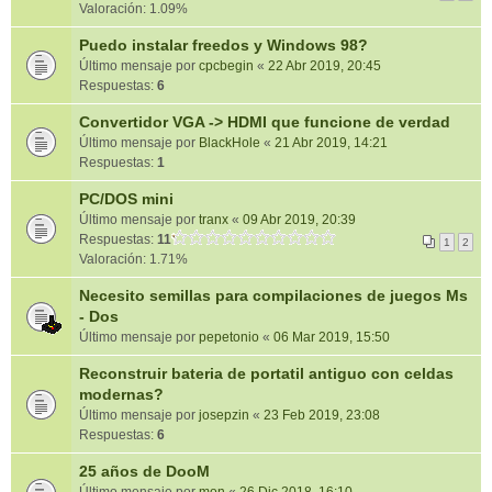
Valoración: 1.09%
Puedo instalar freedos y Windows 98?
Último mensaje por
cpcbegin
«
22 Abr 2019, 20:45
Respuestas:
6
Convertidor VGA -> HDMI que funcione de verdad
Último mensaje por
BlackHole
«
21 Abr 2019, 14:21
Respuestas:
1
PC/DOS mini
Último mensaje por
tranx
«
09 Abr 2019, 20:39
Respuestas:
11
1
2
Valoración: 1.71%
Necesito semillas para compilaciones de juegos Ms
- Dos
Último mensaje por
pepetonio
«
06 Mar 2019, 15:50
Reconstruir bateria de portatil antiguo con celdas
modernas?
Último mensaje por
josepzin
«
23 Feb 2019, 23:08
Respuestas:
6
25 años de DooM