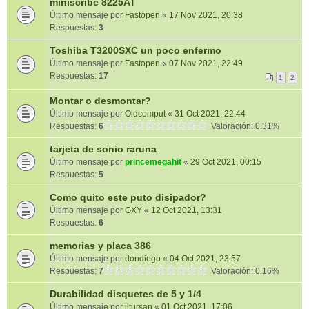
miniscribe 8225AT
Último mensaje por
Fastopen
«
17 Nov 2021, 20:38
Respuestas:
3
Toshiba T3200SXC un poco enfermo
Último mensaje por
Fastopen
«
07 Nov 2021, 22:49
Respuestas:
17
1
2
Montar o desmontar?
Último mensaje por
Oldcomput
«
31 Oct 2021, 22:44
Respuestas:
6
Valoración: 0.31%
tarjeta de sonio raruna
Último mensaje por
princemegahit
«
29 Oct 2021, 00:15
Respuestas:
5
Como quito este puto disipador?
Último mensaje por
GXY
«
12 Oct 2021, 13:31
Respuestas:
6
memorias y placa 386
Último mensaje por
dondiego
«
04 Oct 2021, 23:57
Respuestas:
7
Valoración: 0.16%
Durabilidad disquetes de 5 y 1/4
Último mensaje por
jltursan
«
01 Oct 2021, 17:06