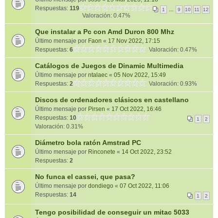
Respuestas:
119
1
…
9
10
11
12
Valoración: 0.47%
Que instalar a Pc con Amd Duron 800 Mhz
Último mensaje por
Faon
«
17 Nov 2022, 17:15
Respuestas:
6
Valoración: 0.47%
Catálogos de Juegos de Dinamic Multimedia
Último mensaje por
ntalaec
«
05 Nov 2022, 15:49
Respuestas:
2
Valoración: 0.93%
Discos de ordenadores clásicos en castellano
Último mensaje por
Pirsen
«
17 Oct 2022, 16:46
Respuestas:
10
1
2
Valoración: 0.31%
Diámetro bola ratón Amstrad PC
Último mensaje por
Rinconete
«
14 Oct 2022, 23:52
Respuestas:
2
No funca el cassei, que pasa?
Último mensaje por
dondiego
«
07 Oct 2022, 11:06
Respuestas:
14
1
2
Tengo posibilidad de conseguir un mitac 5033