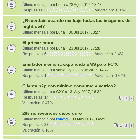
Último mensaje por
Luna
«
23 Ago 2017, 13:48
Respuestas:
5
Valoración: 0.16%
¿Recordais cuando me baje todas las imágenes de
night owl?
Último mensaje por
Luna
«
30 Jul 2017, 13:27
El primer raton
Último mensaje por
Luna
«
23 Jul 2017, 17:28
Respuestas:
6
Valoración: 1.4%
Emulador memoria expandida EMS para PC/XT
Último mensaje por
skywalky
«
22 May 2017, 14:47
Respuestas:
1
Valoración: 0.47%
Cliente p2p con minimo consumo electrico?
Último mensaje por
GXY
«
13 May 2017, 16:32
Respuestas:
14
1
2
Valoración: 0.47%
286 no reconoce disco duro
Último mensaje por
robcfg
«
09 May 2017, 14:29
Respuestas:
22
1
2
3
Valoración: 0.16%