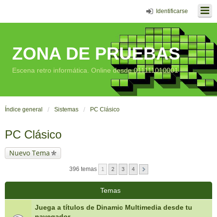
Identificarse
ZONA DE PRUEBAS
Escena retro informática. Online desde 011111010001
Índice general
Sistemas
PC Clásico
PC Clásico
Nuevo Tema
396 temas
1
2
3
4
Temas
Juega a títulos de Dinamic Multimedia desde tu
navegador