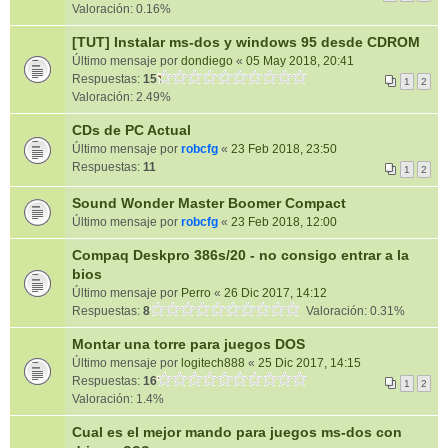
Valoración: 0.16%
[TUT] Instalar ms-dos y windows 95 desde CDROM
Último mensaje por
dondiego
«
05 May 2018, 20:41
Respuestas:
15
1
2
Valoración: 2.49%
CDs de PC Actual
Último mensaje por
robcfg
«
23 Feb 2018, 23:50
Respuestas:
11
1
2
Sound Wonder Master Boomer Compact
Último mensaje por
robcfg
«
23 Feb 2018, 12:00
Compaq Deskpro 386s/20 - no consigo entrar a la
bios
Último mensaje por
Perro
«
26 Dic 2017, 14:12
Respuestas:
8
Valoración: 0.31%
Montar una torre para juegos DOS
Último mensaje por
logitech888
«
25 Dic 2017, 14:15
Respuestas:
16
1
2
Valoración: 1.4%
Cual es el mejor mando para juegos ms-dos con