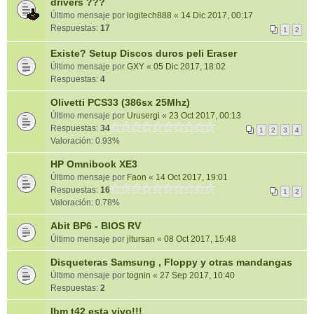
drivers ???
Último mensaje por
logitech888
«
14 Dic 2017, 00:17
Respuestas:
17
1
2
Existe? Setup Discos duros peli Eraser
Último mensaje por
GXY
«
05 Dic 2017, 18:02
Respuestas:
4
Olivetti PCS33 (386sx 25Mhz)
Último mensaje por
Urusergi
«
23 Oct 2017, 00:13
Respuestas:
34
1
2
3
4
Valoración: 0.93%
HP Omnibook XE3
Último mensaje por
Faon
«
14 Oct 2017, 19:01
Respuestas:
16
1
2
Valoración: 0.78%
Abit BP6 - BIOS RV
Último mensaje por
jltursan
«
08 Oct 2017, 15:48
Disqueteras Samsung , Floppy y otras mandangas
Último mensaje por
tognin
«
27 Sep 2017, 10:40
Respuestas:
2
Ibm t42 esta vivo!!!