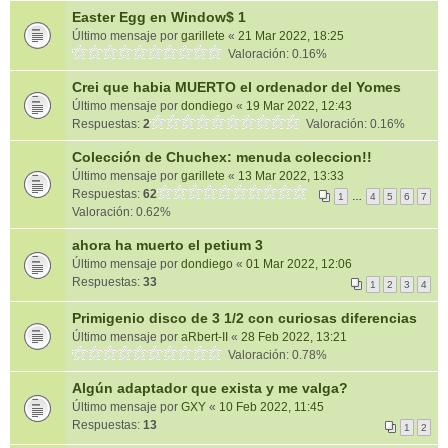
Easter Egg en Window$ 1
Último mensaje por
garillete
«
21 Mar 2022, 18:25
Valoración: 0.16%
Crei que habia MUERTO el ordenador del Yomes
Último mensaje por
dondiego
«
19 Mar 2022, 12:43
Respuestas:
2
Valoración: 0.16%
Colección de Chuchex: menuda coleccion!!
Último mensaje por
garillete
«
13 Mar 2022, 13:33
Respuestas:
62
1
…
4
5
6
7
Valoración: 0.62%
ahora ha muerto el petium 3
Último mensaje por
dondiego
«
01 Mar 2022, 12:06
Respuestas:
33
1
2
3
4
Primigenio disco de 3 1/2 con curiosas diferencias
Último mensaje por
aRbert-II
«
28 Feb 2022, 13:21
Valoración: 0.78%
Algún adaptador que exista y me valga?
Último mensaje por
GXY
«
10 Feb 2022, 11:45
Respuestas:
13
1
2