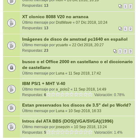
Último mensaje por
mon
«
26 Dic 2018, 16:10
Respuestas:
13
1
2
XT clonico 8088 V20 no arranca
Último mensaje por
DistWave
«
07 Dic 2018, 10:24
Respuestas:
13
1
2
Imágenes de disco de amstrad pc1640 en español
Último mensaje por
ycuarto
«
22 Oct 2018, 20:27
Respuestas:
23
1
2
3
busco o el Office 2000 en castellano o el diccionario
de castellano
Último mensaje por
Luna
«
11 Sep 2018, 17:42
IBM PS/1 + MHT V-40
Último mensaje por
a_polo2
«
11 Sep 2018, 14:49
Respuestas:
6
Valoración: 0.78%
Estan preservados los discos de 3.5" del pc World?
Último mensaje por
Luna
«
10 Sep 2018, 16:33
Intros del ATA BBS (DOS)(VGA/SVGA)(1996)
Último mensaje por
josepzin
«
10 Sep 2018, 13:24
Respuestas:
5
Valoración: 1.4%