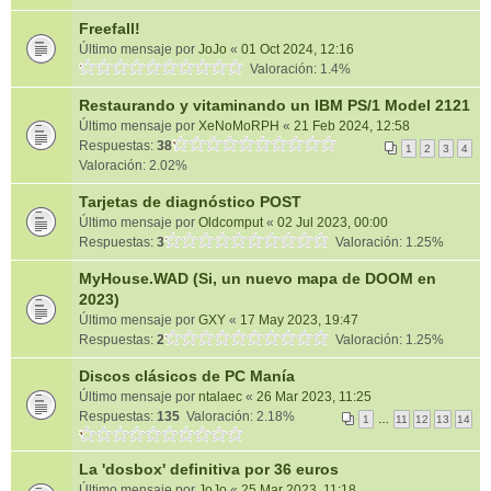
Freefall!
Último mensaje por
JoJo
«
01 Oct 2024, 12:16
Valoración: 1.4%
Restaurando y vitaminando un IBM PS/1 Model 2121
Último mensaje por
XeNoMoRPH
«
21 Feb 2024, 12:58
Respuestas:
38
1
2
3
4
Valoración: 2.02%
Tarjetas de diagnóstico POST
Último mensaje por
Oldcomput
«
02 Jul 2023, 00:00
Respuestas:
3
Valoración: 1.25%
MyHouse.WAD (Si, un nuevo mapa de DOOM en
2023)
Último mensaje por
GXY
«
17 May 2023, 19:47
Respuestas:
2
Valoración: 1.25%
Discos clásicos de PC Manía
Último mensaje por
ntalaec
«
26 Mar 2023, 11:25
Respuestas:
135
Valoración: 2.18%
1
…
11
12
13
14
La 'dosbox' definitiva por 36 euros
Último mensaje por
JoJo
«
25 Mar 2023, 11:18