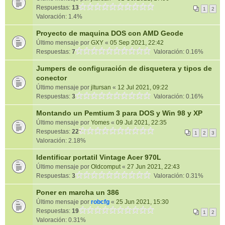
Respuestas:
13
1
2
Valoración: 1.4%
Proyecto de maquina DOS con AMD Geode
Último mensaje por
GXY
«
05 Sep 2021, 22:42
Respuestas:
7
Valoración: 0.16%
Jumpers de configuración de disquetera y tipos de
conector
Último mensaje por
jltursan
«
12 Jul 2021, 09:22
Respuestas:
3
Valoración: 0.16%
Montando un Pemtium 3 para DOS y Win 98 y XP
Último mensaje por
Yomes
«
09 Jul 2021, 22:35
Respuestas:
22
1
2
3
Valoración: 2.18%
Identificar portatil Vintage Acer 970L
Último mensaje por
Oldcomput
«
27 Jun 2021, 22:43
Respuestas:
3
Valoración: 0.31%
Poner en marcha un 386
Último mensaje por
robcfg
«
25 Jun 2021, 15:30
Respuestas:
19
1
2
Valoración: 0.31%