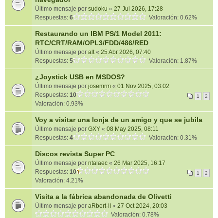
Último mensaje por
sudoku
«
27 Jul 2026, 17:28
Respuestas:
6
Valoración: 0.62%
Restaurando un IBM PS/1 Model 2011:
RTC/CRT/RAM/OPL3/FDD/486/RED
Último mensaje por
alt
«
25 Abr 2026, 07:40
Respuestas:
5
Valoración: 1.87%
¿Joystick USB en MSDOS?
Último mensaje por
josemrm
«
01 Nov 2025, 03:02
Respuestas:
10
1
2
Valoración: 0.93%
Voy a visitar una lonja de un amigo y que se jubila
Último mensaje por
GXY
«
08 May 2025, 08:11
Respuestas:
4
Valoración: 0.31%
Discos revista Super PC
Último mensaje por
ntalaec
«
26 Mar 2025, 16:17
Respuestas:
10
1
2
Valoración: 4.21%
Visita a la fábrica abandonada de Olivetti
Último mensaje por
aRbert-II
«
27 Oct 2024, 20:03
Valoración: 0.78%