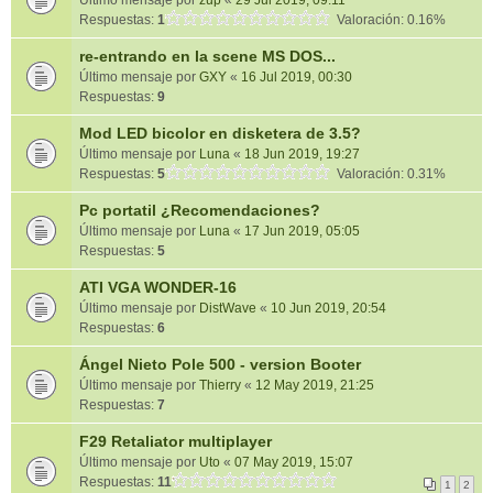
Último mensaje por
zup
«
29 Jul 2019, 09:11
Respuestas:
1
Valoración: 0.16%
re-entrando en la scene MS DOS...
Último mensaje por
GXY
«
16 Jul 2019, 00:30
Respuestas:
9
Mod LED bicolor en disketera de 3.5?
Último mensaje por
Luna
«
18 Jun 2019, 19:27
Respuestas:
5
Valoración: 0.31%
Pc portatil ¿Recomendaciones?
Último mensaje por
Luna
«
17 Jun 2019, 05:05
Respuestas:
5
ATI VGA WONDER-16
Último mensaje por
DistWave
«
10 Jun 2019, 20:54
Respuestas:
6
Ángel Nieto Pole 500 - version Booter
Último mensaje por
Thierry
«
12 May 2019, 21:25
Respuestas:
7
F29 Retaliator multiplayer
Último mensaje por
Uto
«
07 May 2019, 15:07
Respuestas:
11
1
2