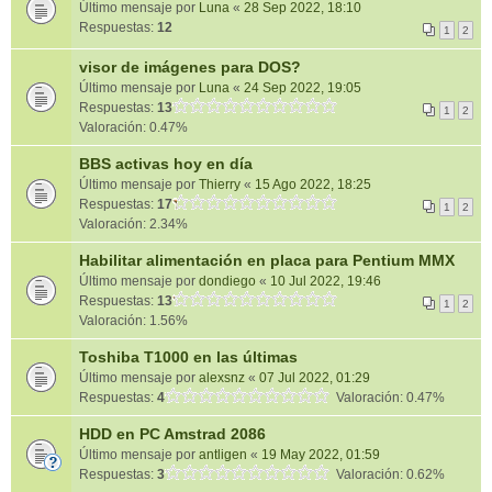
Último mensaje por
Luna
«
28 Sep 2022, 18:10
Respuestas:
12
1
2
visor de imágenes para DOS?
Último mensaje por
Luna
«
24 Sep 2022, 19:05
Respuestas:
13
1
2
Valoración: 0.47%
BBS activas hoy en día
Último mensaje por
Thierry
«
15 Ago 2022, 18:25
Respuestas:
17
1
2
Valoración: 2.34%
Habilitar alimentación en placa para Pentium MMX
Último mensaje por
dondiego
«
10 Jul 2022, 19:46
Respuestas:
13
1
2
Valoración: 1.56%
Toshiba T1000 en las últimas
Último mensaje por
alexsnz
«
07 Jul 2022, 01:29
Respuestas:
4
Valoración: 0.47%
HDD en PC Amstrad 2086
Último mensaje por
antligen
«
19 May 2022, 01:59
Respuestas:
3
Valoración: 0.62%