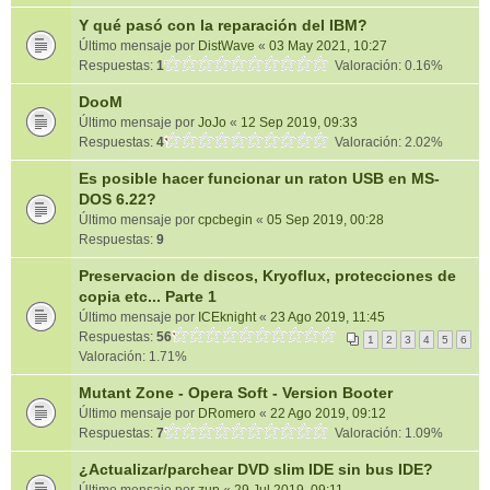
Y qué pasó con la reparación del IBM?
Último mensaje por
DistWave
«
03 May 2021, 10:27
Respuestas:
1
Valoración: 0.16%
DooM
Último mensaje por
JoJo
«
12 Sep 2019, 09:33
Respuestas:
4
Valoración: 2.02%
Es posible hacer funcionar un raton USB en MS-
DOS 6.22?
Último mensaje por
cpcbegin
«
05 Sep 2019, 00:28
Respuestas:
9
Preservacion de discos, Kryoflux, protecciones de
copia etc... Parte 1
Último mensaje por
ICEknight
«
23 Ago 2019, 11:45
Respuestas:
56
1
2
3
4
5
6
Valoración: 1.71%
Mutant Zone - Opera Soft - Version Booter
Último mensaje por
DRomero
«
22 Ago 2019, 09:12
Respuestas:
7
Valoración: 1.09%
¿Actualizar/parchear DVD slim IDE sin bus IDE?