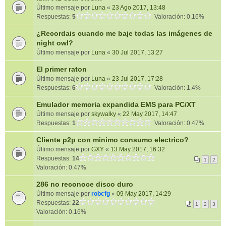
Último mensaje por
Luna
«
23 Ago 2017, 13:48
Respuestas:
5
Valoración: 0.16%
¿Recordais cuando me baje todas las imágenes de
night owl?
Último mensaje por
Luna
«
30 Jul 2017, 13:27
El primer raton
Último mensaje por
Luna
«
23 Jul 2017, 17:28
Respuestas:
6
Valoración: 1.4%
Emulador memoria expandida EMS para PC/XT
Último mensaje por
skywalky
«
22 May 2017, 14:47
Respuestas:
1
Valoración: 0.47%
Cliente p2p con minimo consumo electrico?
Último mensaje por
GXY
«
13 May 2017, 16:32
Respuestas:
14
1
2
Valoración: 0.47%
286 no reconoce disco duro
Último mensaje por
robcfg
«
09 May 2017, 14:29
Respuestas:
22
1
2
3
Valoración: 0.16%