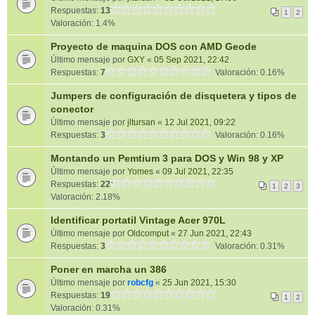
Respuestas:
13
1
2
Valoración: 1.4%
Proyecto de maquina DOS con AMD Geode
Último mensaje por
GXY
«
05 Sep 2021, 22:42
Respuestas:
7
Valoración: 0.16%
Jumpers de configuración de disquetera y tipos de
conector
Último mensaje por
jltursan
«
12 Jul 2021, 09:22
Respuestas:
3
Valoración: 0.16%
Montando un Pemtium 3 para DOS y Win 98 y XP
Último mensaje por
Yomes
«
09 Jul 2021, 22:35
Respuestas:
22
1
2
3
Valoración: 2.18%
Identificar portatil Vintage Acer 970L
Último mensaje por
Oldcomput
«
27 Jun 2021, 22:43
Respuestas:
3
Valoración: 0.31%
Poner en marcha un 386
Último mensaje por
robcfg
«
25 Jun 2021, 15:30
Respuestas:
19
1
2
Valoración: 0.31%