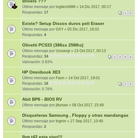
drivers ???
Último mensaje por
logitech888
«
14 Dic 2017, 00:17
Respuestas:
17
1
2
Existe? Setup Discos duros peli Eraser
Último mensaje por
GXY
«
05 Dic 2017, 18:02
Respuestas:
4
Olivetti PCS33 (386sx 25Mhz)
Último mensaje por
Urusergi
«
23 Oct 2017, 00:13
Respuestas:
34
1
2
3
4
Valoración: 0.93%
HP Omnibook XE3
Último mensaje por
Faon
«
14 Oct 2017, 19:01
Respuestas:
16
1
2
Valoración: 0.78%
Abit BP6 - BIOS RV
Último mensaje por
jltursan
«
08 Oct 2017, 15:48
Disqueteras Samsung , Floppy y otras mandangas
Último mensaje por
tognin
«
27 Sep 2017, 10:40
Respuestas:
2
Ibm t42 esta vivo!!!