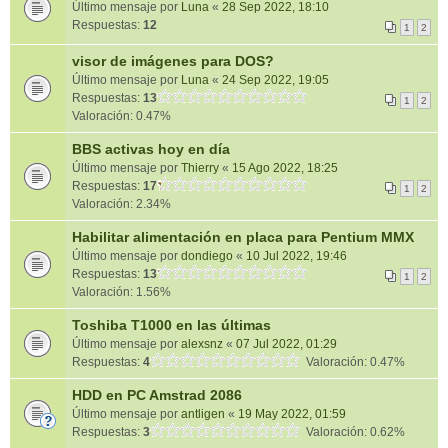
Último mensaje por
Luna
«
28 Sep 2022, 18:10
Respuestas:
12
1
2
visor de imágenes para DOS?
Último mensaje por
Luna
«
24 Sep 2022, 19:05
Respuestas:
13
1
2
Valoración: 0.47%
BBS activas hoy en día
Último mensaje por
Thierry
«
15 Ago 2022, 18:25
Respuestas:
17
1
2
Valoración: 2.34%
Habilitar alimentación en placa para Pentium MMX
Último mensaje por
dondiego
«
10 Jul 2022, 19:46
Respuestas:
13
1
2
Valoración: 1.56%
Toshiba T1000 en las últimas
Último mensaje por
alexsnz
«
07 Jul 2022, 01:29
Respuestas:
4
Valoración: 0.47%
HDD en PC Amstrad 2086
Último mensaje por
antligen
«
19 May 2022, 01:59
Respuestas:
3
Valoración: 0.62%