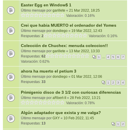
Easter Egg en Window$ 1
Último mensaje por
garillete
«
21 Mar 2022, 18:25
Valoración: 0.16%
Crei que habia MUERTO el ordenador del Yomes
Último mensaje por
dondiego
«
19 Mar 2022, 12:43
Respuestas:
2
Valoración: 0.16%
Colección de Chuchex: menuda coleccion!!
Último mensaje por
garillete
«
13 Mar 2022, 13:33
Respuestas:
62
1
…
4
5
6
7
Valoración: 0.62%
ahora ha muerto el petium 3
Último mensaje por
dondiego
«
01 Mar 2022, 12:06
Respuestas:
33
1
2
3
4
Primigenio disco de 3 1/2 con curiosas diferencias
Último mensaje por
aRbert-II
«
28 Feb 2022, 13:21
Valoración: 0.78%
Algún adaptador que exista y me valga?
Último mensaje por
GXY
«
10 Feb 2022, 11:45
Respuestas:
13
1
2