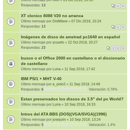
Último mensaje por
mon
«
26 Dic 2018, 16:10
Respuestas:
13
1
2
XT clonico 8088 V20 no arranca
Último mensaje por
DistWave
«
07 Dic 2018, 10:24
Respuestas:
13
1
2
Imágenes de disco de amstrad pc1640 en español
Último mensaje por
ycuarto
«
22 Oct 2018, 20:27
Respuestas:
23
1
2
3
busco o el Office 2000 en castellano o el diccionario
de castellano
Último mensaje por
Luna
«
11 Sep 2018, 17:42
IBM PS/1 + MHT V-40
Último mensaje por
a_polo2
«
11 Sep 2018, 14:49
Respuestas:
6
Valoración: 0.78%
Estan preservados los discos de 3.5" del pc World?
Último mensaje por
Luna
«
10 Sep 2018, 16:33
Intros del ATA BBS (DOS)(VGA/SVGA)(1996)
Último mensaje por
josepzin
«
10 Sep 2018, 13:24
Respuestas:
5
Valoración: 1.4%