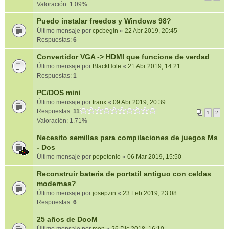
Valoración: 1.09%
Puedo instalar freedos y Windows 98?
Último mensaje por
cpcbegin
«
22 Abr 2019, 20:45
Respuestas:
6
Convertidor VGA -> HDMI que funcione de verdad
Último mensaje por
BlackHole
«
21 Abr 2019, 14:21
Respuestas:
1
PC/DOS mini
Último mensaje por
tranx
«
09 Abr 2019, 20:39
Respuestas:
11
1
2
Valoración: 1.71%
Necesito semillas para compilaciones de juegos Ms
- Dos
Último mensaje por
pepetonio
«
06 Mar 2019, 15:50
Reconstruir bateria de portatil antiguo con celdas
modernas?
Último mensaje por
josepzin
«
23 Feb 2019, 23:08
Respuestas:
6
25 años de DooM