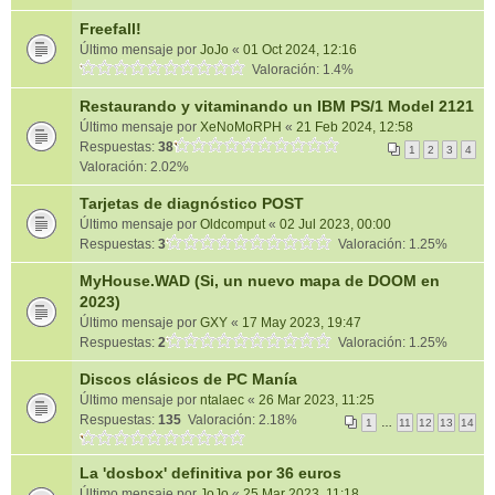
Freefall!
Último mensaje por
JoJo
«
01 Oct 2024, 12:16
Valoración: 1.4%
Restaurando y vitaminando un IBM PS/1 Model 2121
Último mensaje por
XeNoMoRPH
«
21 Feb 2024, 12:58
Respuestas:
38
1
2
3
4
Valoración: 2.02%
Tarjetas de diagnóstico POST
Último mensaje por
Oldcomput
«
02 Jul 2023, 00:00
Respuestas:
3
Valoración: 1.25%
MyHouse.WAD (Si, un nuevo mapa de DOOM en
2023)
Último mensaje por
GXY
«
17 May 2023, 19:47
Respuestas:
2
Valoración: 1.25%
Discos clásicos de PC Manía
Último mensaje por
ntalaec
«
26 Mar 2023, 11:25
Respuestas:
135
Valoración: 2.18%
1
…
11
12
13
14
La 'dosbox' definitiva por 36 euros
Último mensaje por
JoJo
«
25 Mar 2023, 11:18