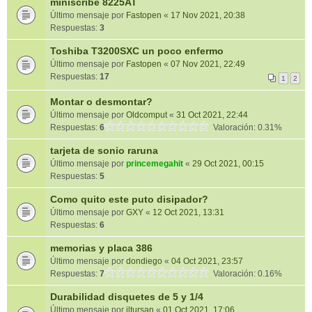
miniscribe 8225AT
Último mensaje por
Fastopen
«
17 Nov 2021, 20:38
Respuestas:
3
Toshiba T3200SXC un poco enfermo
Último mensaje por
Fastopen
«
07 Nov 2021, 22:49
Respuestas:
17
1
2
Montar o desmontar?
Último mensaje por
Oldcomput
«
31 Oct 2021, 22:44
Respuestas:
6
Valoración: 0.31%
tarjeta de sonio raruna
Último mensaje por
princemegahit
«
29 Oct 2021, 00:15
Respuestas:
5
Como quito este puto disipador?
Último mensaje por
GXY
«
12 Oct 2021, 13:31
Respuestas:
6
memorias y placa 386
Último mensaje por
dondiego
«
04 Oct 2021, 23:57
Respuestas:
7
Valoración: 0.16%
Durabilidad disquetes de 5 y 1/4
Último mensaje por
jltursan
«
01 Oct 2021, 17:06