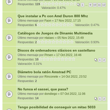
Respuestas:
119
1
…
9
10
11
12
Valoración: 0.47%
Que instalar a Pc con Amd Duron 800 Mhz
Último mensaje por
Faon
«
17 Nov 2022, 17:15
Respuestas:
6
Valoración: 0.47%
Catálogos de Juegos de Dinamic Multimedia
Último mensaje por
ntalaec
«
05 Nov 2022, 15:49
Respuestas:
2
Valoración: 0.93%
Discos de ordenadores clásicos en castellano
Último mensaje por
Pirsen
«
17 Oct 2022, 16:46
Respuestas:
10
1
2
Valoración: 0.31%
Diámetro bola ratón Amstrad PC
Último mensaje por
Rinconete
«
14 Oct 2022, 23:52
Respuestas:
2
No funca el cassei, que pasa?
Último mensaje por
dondiego
«
07 Oct 2022, 11:06
Respuestas:
14
1
2
Tengo posibilidad de conseguir un mitac 5033