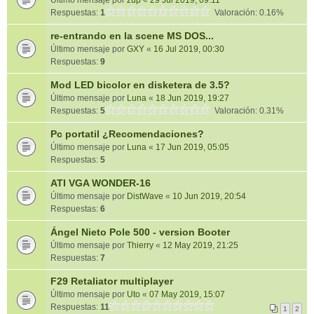
Último mensaje por
zup
«
29 Jul 2019, 09:11
Respuestas:
1
Valoración: 0.16%
re-entrando en la scene MS DOS...
Último mensaje por
GXY
«
16 Jul 2019, 00:30
Respuestas:
9
Mod LED bicolor en disketera de 3.5?
Último mensaje por
Luna
«
18 Jun 2019, 19:27
Respuestas:
5
Valoración: 0.31%
Pc portatil ¿Recomendaciones?
Último mensaje por
Luna
«
17 Jun 2019, 05:05
Respuestas:
5
ATI VGA WONDER-16
Último mensaje por
DistWave
«
10 Jun 2019, 20:54
Respuestas:
6
Ángel Nieto Pole 500 - version Booter
Último mensaje por
Thierry
«
12 May 2019, 21:25
Respuestas:
7
F29 Retaliator multiplayer
Último mensaje por
Uto
«
07 May 2019, 15:07
Respuestas:
11
1
2