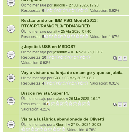
Último mensaje por
sudoku
«
27 Jul 2026, 17:28
Respuestas:
6
Valoración: 0.62%
Restaurando un IBM PS/1 Model 2011:
RTC/CRT/RAM/OPL3/FDD/486/RED
Último mensaje por
alt
«
25 Abr 2026, 07:40
Respuestas:
5
Valoración: 1.87%
¿Joystick USB en MSDOS?
Último mensaje por
josemrm
«
01 Nov 2025, 03:02
Respuestas:
10
1
2
Valoración: 0.93%
Voy a visitar una lonja de un amigo y que se jubila
Último mensaje por
GXY
«
08 May 2025, 08:11
Respuestas:
4
Valoración: 0.31%
Discos revista Super PC
Último mensaje por
ntalaec
«
26 Mar 2025, 16:17
Respuestas:
10
1
2
Valoración: 4.21%
Visita a la fábrica abandonada de Olivetti
Último mensaje por
aRbert-II
«
27 Oct 2024, 20:03
Valoración: 0.78%