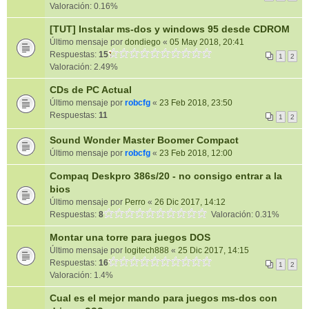
Valoración: 0.16%
[TUT] Instalar ms-dos y windows 95 desde CDROM
Último mensaje por
dondiego
«
05 May 2018, 20:41
Respuestas:
15
1
2
Valoración: 2.49%
CDs de PC Actual
Último mensaje por
robcfg
«
23 Feb 2018, 23:50
Respuestas:
11
1
2
Sound Wonder Master Boomer Compact
Último mensaje por
robcfg
«
23 Feb 2018, 12:00
Compaq Deskpro 386s/20 - no consigo entrar a la
bios
Último mensaje por
Perro
«
26 Dic 2017, 14:12
Respuestas:
8
Valoración: 0.31%
Montar una torre para juegos DOS
Último mensaje por
logitech888
«
25 Dic 2017, 14:15
Respuestas:
16
1
2
Valoración: 1.4%
Cual es el mejor mando para juegos ms-dos con