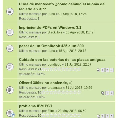
Duda de mentecato ¿como cambio el idioma del
teclado en XP?
Último mensaje por
Luna
«
01 Sep 2018, 17:26
Respuestas:
3
Imprimiendo PDFs en Windows 3.1
Último mensaje por
BlackHole
«
16 Ago 2018, 11:42
Respuestas:
3
pasar de un Omnibook 425 a un 300
Último mensaje por
Luna
«
15 Ago 2018, 20:13
Cuidado con las baterías de las placas antiguas
Último mensaje por
dondiego
«
31 Jul 2018, 22:57
Respuestas:
21
1
2
3
Valoración: 0.47%
Olivetti 386sx no enciende, :(
Último mensaje por
argamasa
«
31 Jul 2018, 10:59
Respuestas:
10
1
2
Valoración: 0.78%
problema IBM PS/1
Último mensaje por
Zilox
«
23 May 2018, 06:50
Respuestas:
20
1
2
3