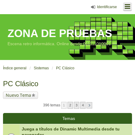
Identificarse
ZONA DE PRUEBAS
Escena retro informática. Online desde 011111010001
Índice general
Sistemas
PC Clásico
PC Clásico
Nuevo Tema
396 temas
1
2
3
4
Temas
Juega a títulos de Dinamic Multimedia desde tu
navegador