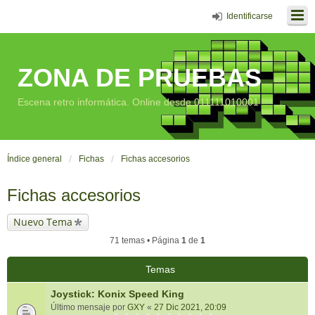
Identificarse
ZONA DE PRUEBAS
Escena retro informática. Online desde 011111010001
Índice general
Fichas
Fichas accesorios
Fichas accesorios
Nuevo Tema
71 temas • Página
1
de
1
Temas
Joystick: Konix Speed King
Último mensaje por
GXY
«
27 Dic 2021, 20:09