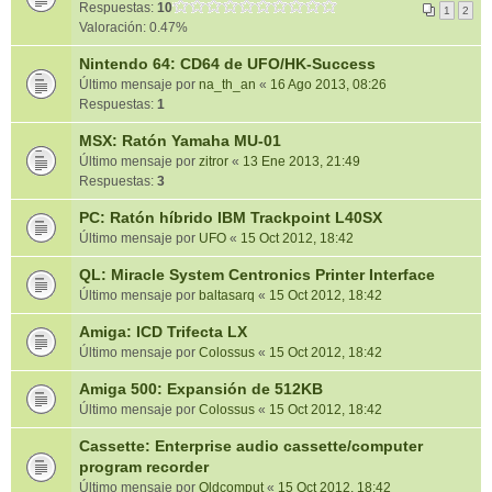
Respuestas:
10
1
2
Valoración: 0.47%
Nintendo 64: CD64 de UFO/HK-Success
Último mensaje por
na_th_an
«
16 Ago 2013, 08:26
Respuestas:
1
MSX: Ratón Yamaha MU-01
Último mensaje por
zitror
«
13 Ene 2013, 21:49
Respuestas:
3
PC: Ratón híbrido IBM Trackpoint L40SX
Último mensaje por
UFO
«
15 Oct 2012, 18:42
QL: Miracle System Centronics Printer Interface
Último mensaje por
baltasarq
«
15 Oct 2012, 18:42
Amiga: ICD Trifecta LX
Último mensaje por
Colossus
«
15 Oct 2012, 18:42
Amiga 500: Expansión de 512KB
Último mensaje por
Colossus
«
15 Oct 2012, 18:42
Cassette: Enterprise audio cassette/computer
program recorder
Último mensaje por
Oldcomput
«
15 Oct 2012, 18:42