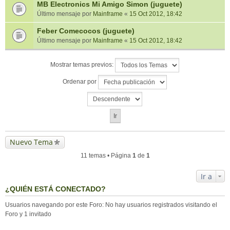
MB Electronics Mi Amigo Simon (juguete)
Último mensaje por
Mainframe
«
15 Oct 2012, 18:42
Feber Comecocos (juguete)
Último mensaje por
Mainframe
«
15 Oct 2012, 18:42
Mostrar temas previos:
Ordenar por
Nuevo Tema
11 temas • Página
1
de
1
Ir a
¿QUIÉN ESTÁ CONECTADO?
Usuarios navegando por este Foro: No hay usuarios registrados visitando el
Foro y 1 invitado