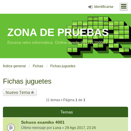
Identificarse
ZONA DE PRUEBAS
Escena retro informática. Online desde 011111010001
Índice general
Fichas
Fichas juguetes
Fichas juguetes
Nuevo Tema
11 temas • Página
1
de
1
Temas
Schuco examiko 4001
Último mensaje por
Luna
«
29 Ago 2017, 23:26