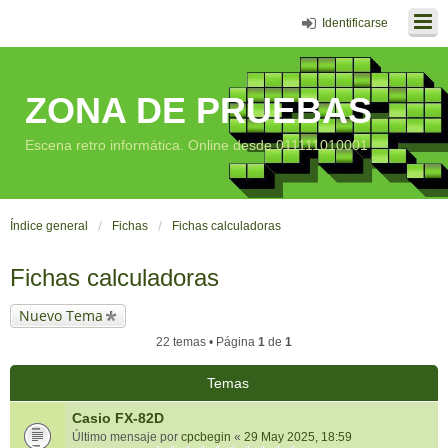
Identificarse
ZONA DE PRUEBAS
Escena retro informática. Online desde 011111010001
Índice general
Fichas
Fichas calculadoras
Fichas calculadoras
Nuevo Tema
22 temas • Página
1
de
1
Temas
Casio FX-82D
Último mensaje por
cpcbegin
«
29 May 2025, 18:59