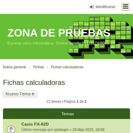
Identificarse
ZONA DE PRUEBAS
Escena retro informática. Online desde 011111010001
Índice general
Fichas
Fichas calculadoras
Fichas calculadoras
Nuevo Tema
22 temas • Página
1
de
1
Temas
Casio FX-82D
Último mensaje por
cpcbegin
«
29 May 2025, 18:59