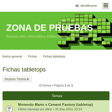
Identificarse
ZONA DE PRUEBAS
Escena retro informática. Online desde 011111010001
Índice general
Fichas
Fichas tabletops
Fichas tabletops
Nuevo Tema
43 temas • Página
1
de
1
Temas
Nintendo Mario s Cement Factory (tabletop)
Último mensaje por
zitror
«
31 Ene 2013, 23:13