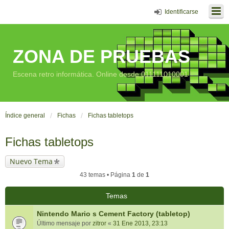
Identificarse
ZONA DE PRUEBAS
Escena retro informática. Online desde 011111010001
Índice general
Fichas
Fichas tabletops
Fichas tabletops
Nuevo Tema
43 temas • Página
1
de
1
Temas
Nintendo Mario s Cement Factory (tabletop)
Último mensaje por
zitror
«
31 Ene 2013, 23:13