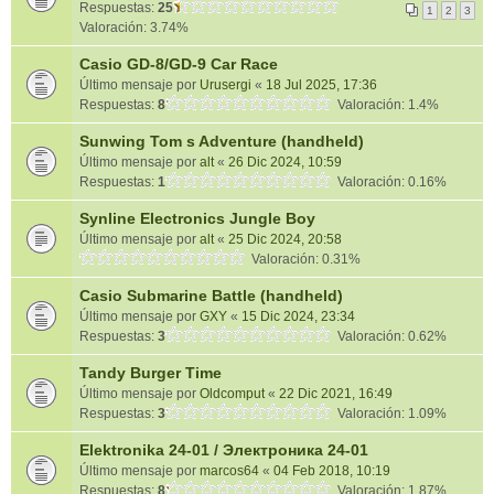
Respuestas:
25
1
2
3
Valoración: 3.74%
Casio GD-8/GD-9 Car Race
Último mensaje por
Urusergi
«
18 Jul 2025, 17:36
Respuestas:
8
Valoración: 1.4%
Sunwing Tom s Adventure (handheld)
Último mensaje por
alt
«
26 Dic 2024, 10:59
Respuestas:
1
Valoración: 0.16%
Synline Electronics Jungle Boy
Último mensaje por
alt
«
25 Dic 2024, 20:58
Valoración: 0.31%
Casio Submarine Battle (handheld)
Último mensaje por
GXY
«
15 Dic 2024, 23:34
Respuestas:
3
Valoración: 0.62%
Tandy Burger Time
Último mensaje por
Oldcomput
«
22 Dic 2021, 16:49
Respuestas:
3
Valoración: 1.09%
Elektronika 24-01 / Электроника 24-01
Último mensaje por
marcos64
«
04 Feb 2018, 10:19
Respuestas:
8
Valoración: 1.87%