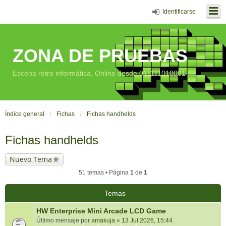
Identificarse
ZONA DE PRUEBAS
Escena retro informática. Online desde 011111010001
Índice general
Fichas
Fichas handhelds
Fichas handhelds
Nuevo Tema
51 temas • Página
1
de
1
Temas
HW Enterprise Mini Arcade LCD Game
Último mensaje por
amakuja
«
13 Jul 2026, 15:44