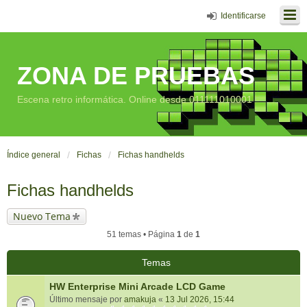
Identificarse
ZONA DE PRUEBAS
Escena retro informática. Online desde 011111010001
Índice general
Fichas
Fichas handhelds
Fichas handhelds
Nuevo Tema
51 temas • Página
1
de
1
Temas
HW Enterprise Mini Arcade LCD Game
Último mensaje por
amakuja
«
13 Jul 2026, 15:44