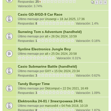
Respuestas:
25
1
2
3
Valoración: 3.74%
Casio GD-8/GD-9 Car Race
Último mensaje por
Urusergi
«
18 Jul 2025, 17:36
Respuestas:
8
Valoración: 1.4%
Sunwing Tom s Adventure (handheld)
Último mensaje por
alt
«
26 Dic 2024, 10:59
Respuestas:
1
Valoración: 0.16%
Synline Electronics Jungle Boy
Último mensaje por
alt
«
25 Dic 2024, 20:58
Valoración: 0.31%
Casio Submarine Battle (handheld)
Último mensaje por
GXY
«
15 Dic 2024, 23:34
Respuestas:
3
Valoración: 0.62%
Tandy Burger Time
Último mensaje por
Oldcomput
«
22 Dic 2021, 16:49
Respuestas:
3
Valoración: 1.09%
Elektronika 24-01 / Электроника 24-01
Último mensaje por
marcos64
«
04 Feb 2018, 10:19
Respuestas:
8
Valoración: 1.87%