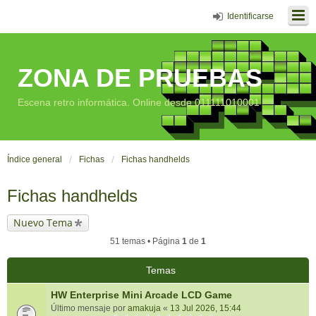
Identificarse
ZONA DE PRUEBAS
Escena retro informática. Online desde 011111010001
Índice general
Fichas
Fichas handhelds
Fichas handhelds
Nuevo Tema
51 temas • Página
1
de
1
Temas
HW Enterprise Mini Arcade LCD Game
Último mensaje por
amakuja
«
13 Jul 2026, 15:44