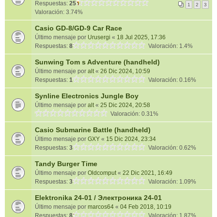
Respuestas:
25
1
2
3
Valoración: 3.74%
Casio GD-8/GD-9 Car Race
Último mensaje por
Urusergi
«
18 Jul 2025, 17:36
Respuestas:
8
Valoración: 1.4%
Sunwing Tom s Adventure (handheld)
Último mensaje por
alt
«
26 Dic 2024, 10:59
Respuestas:
1
Valoración: 0.16%
Synline Electronics Jungle Boy
Último mensaje por
alt
«
25 Dic 2024, 20:58
Valoración: 0.31%
Casio Submarine Battle (handheld)
Último mensaje por
GXY
«
15 Dic 2024, 23:34
Respuestas:
3
Valoración: 0.62%
Tandy Burger Time
Último mensaje por
Oldcomput
«
22 Dic 2021, 16:49
Respuestas:
3
Valoración: 1.09%
Elektronika 24-01 / Электроника 24-01
Último mensaje por
marcos64
«
04 Feb 2018, 10:19
Respuestas:
8
Valoración: 1.87%