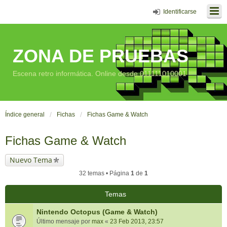
Identificarse
ZONA DE PRUEBAS
Escena retro informática. Online desde 011111010001
Índice general
Fichas
Fichas Game & Watch
Fichas Game & Watch
Nuevo Tema
32 temas • Página
1
de
1
Temas
Nintendo Octopus (Game & Watch)
Último mensaje por
max
«
23 Feb 2013, 23:57