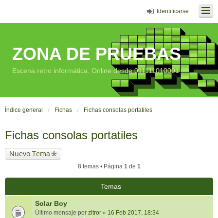
Identificarse
ZONA DE PRUEBAS
Escena retro informática. Online desde 011111010001
Índice general
Fichas
Fichas consolas portatiles
Fichas consolas portatiles
Nuevo Tema
8 temas • Página
1
de
1
Temas
Solar Boy
Último mensaje por
zitror
«
16 Feb 2017, 18:34