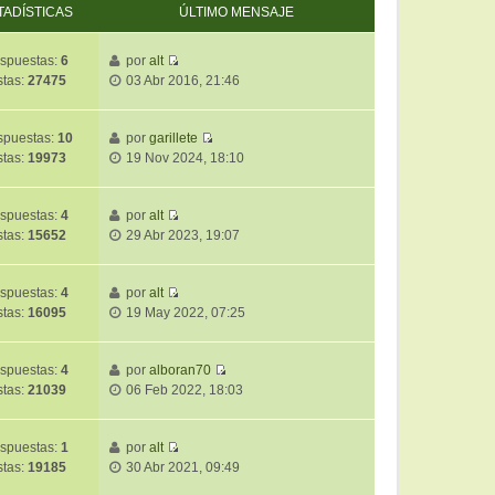
TADÍSTICAS
ÚLTIMO MENSAJE
spuestas:
6
por
alt
V
stas:
27475
03 Abr 2016, 21:46
e
r
ú
puestas:
10
por
garillete
V
l
stas:
19973
19 Nov 2024, 18:10
e
t
r
i
ú
m
spuestas:
4
por
alt
V
l
o
stas:
15652
29 Abr 2023, 19:07
e
t
m
r
i
e
ú
m
spuestas:
4
por
alt
n
V
l
o
stas:
16095
19 May 2022, 07:25
s
e
t
m
a
r
i
e
j
ú
m
spuestas:
4
por
alboran70
n
e
V
l
o
stas:
21039
06 Feb 2022, 18:03
s
e
t
m
a
r
i
e
j
ú
m
spuestas:
1
por
alt
n
e
V
l
o
stas:
19185
30 Abr 2021, 09:49
s
e
t
m
a