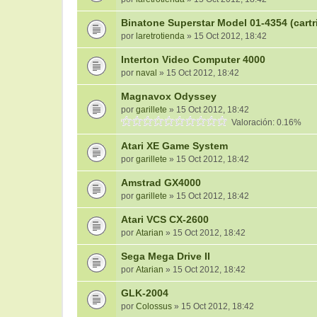
Binatone Superstar Model 01-4354 (cart
por
laretrotienda
» 15 Oct 2012, 18:42
Interton Video Computer 4000
por
naval
» 15 Oct 2012, 18:42
Magnavox Odyssey
por
garillete
» 15 Oct 2012, 18:42
Valoración: 0.16%
Atari XE Game System
por
garillete
» 15 Oct 2012, 18:42
Amstrad GX4000
por
garillete
» 15 Oct 2012, 18:42
Atari VCS CX-2600
por
Atarian
» 15 Oct 2012, 18:42
Sega Mega Drive II
por
Atarian
» 15 Oct 2012, 18:42
GLK-2004
por
Colossus
» 15 Oct 2012, 18:42