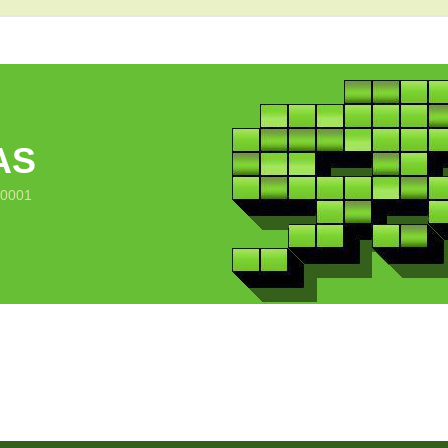
AS
10001