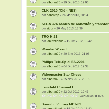
por
alboran70
» 29 Dic 2015, 19:06
CLK-2010 (Clón NES)
por
dancresp
» 26 Mar 2013, 20:34
SEGA 32X cables de conexión y transfo
por
zitror
» 26 May 2013, 17:39
TRQ H-21
por
laretrotienda
» 15 Oct 2012, 18:42
Wonder Wizard
por
alboran70
» 20 Ene 2013, 21:05
Philips Tele-Spiel ES-2201
por
alboran70
» 04 Dic 2012, 19:38
Videomaster Star Chess
por
alboran70
» 25 Nov 2012, 20:15
Fairchild Channel F
por
alboran70
» 22 Oct 2012, 19:45
Valoración: 0.16%
Soundic Victory MPT-02
por
laretrotienda
» 15 Oct 2012, 18:42