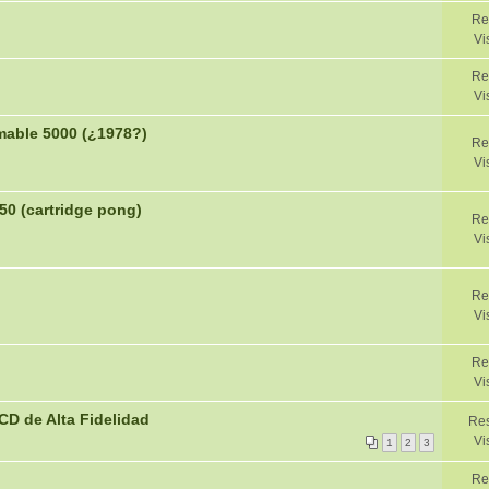
Re
Vi
Re
Vi
mable 5000 (¿1978?)
Re
Vi
0 (cartridge pong)
Re
Vi
Re
Vi
Re
Vi
CD de Alta Fidelidad
Res
Vi
1
2
3
Re