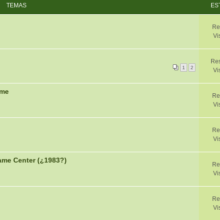
TEMAS
ES
Re
Vi
Res
1
2
Vi
ame
Re
Vi
Re
Vi
me Center (¿1983?)
Re
Vi
Re
Vi