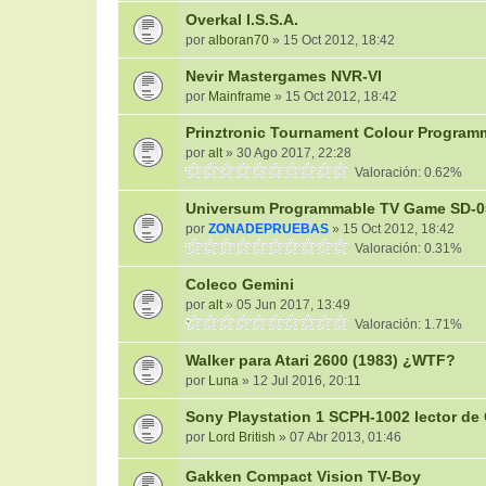
Overkal I.S.S.A.
por
alboran70
» 15 Oct 2012, 18:42
Nevir Mastergames NVR-VI
por
Mainframe
» 15 Oct 2012, 18:42
Prinztronic Tournament Colour Program
por
alt
» 30 Ago 2017, 22:28
Valoración: 0.62%
Universum Programmable TV Game SD-05
por
ZONADEPRUEBAS
» 15 Oct 2012, 18:42
Valoración: 0.31%
Coleco Gemini
por
alt
» 05 Jun 2017, 13:49
Valoración: 1.71%
Walker para Atari 2600 (1983) ¿WTF?
por
Luna
» 12 Jul 2016, 20:11
Sony Playstation 1 SCPH-1002 lector de 
por
Lord British
» 07 Abr 2013, 01:46
Gakken Compact Vision TV-Boy