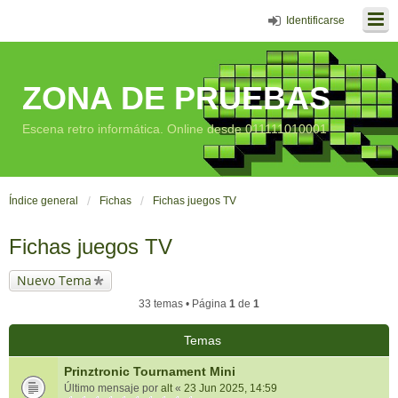
Identificarse
ZONA DE PRUEBAS
Escena retro informática. Online desde 011111010001
Índice general
Fichas
Fichas juegos TV
Fichas juegos TV
Nuevo Tema
33 temas • Página
1
de
1
Temas
Prinztronic Tournament Mini
Último mensaje por
alt
«
23 Jun 2025, 14:59