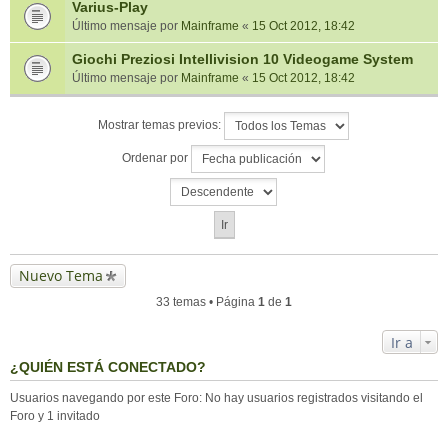
Varius-Play
Último mensaje por
Mainframe
«
15 Oct 2012, 18:42
Giochi Preziosi Intellivision 10 Videogame System
Último mensaje por
Mainframe
«
15 Oct 2012, 18:42
Mostrar temas previos:
Ordenar por
Nuevo Tema
33 temas • Página
1
de
1
Ir a
¿QUIÉN ESTÁ CONECTADO?
Usuarios navegando por este Foro: No hay usuarios registrados visitando el
Foro y 1 invitado