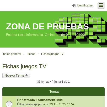
Identificarse
ZONA DE PRUEBAS
Escena retro informática. Online desde 011111010001
Índice general
Fichas
Fichas juegos TV
Fichas juegos TV
Nuevo Tema
33 temas • Página
1
de
1
Temas
Prinztronic Tournament Mini
Último mensaje por
alt
«
23 Jun 2025, 14:59