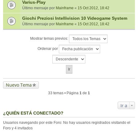
Varius-Play
Último mensaje por
Mainframe
«
15 Oct 2012, 18:42
Giochi Preziosi Intellivision 10 Videogame System
Último mensaje por
Mainframe
«
15 Oct 2012, 18:42
Mostrar temas previos:
Ordenar por
Nuevo Tema
33 temas • Página
1
de
1
Ir a
¿QUIÉN ESTÁ CONECTADO?
Usuarios navegando por este Foro: No hay usuarios registrados visitando el
Foro y 4 invitados