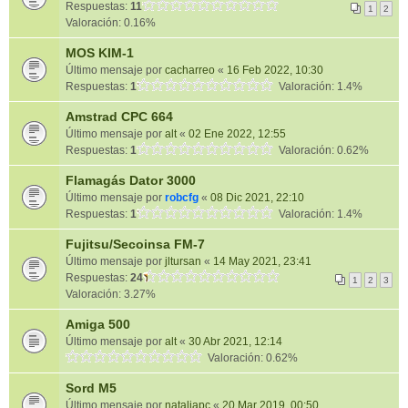
Respuestas:
11
1
2
Valoración: 0.16%
MOS KIM-1
Último mensaje por
cacharreo
«
16 Feb 2022, 10:30
Respuestas:
1
Valoración: 1.4%
Amstrad CPC 664
Último mensaje por
alt
«
02 Ene 2022, 12:55
Respuestas:
1
Valoración: 0.62%
Flamagás Dator 3000
Último mensaje por
robcfg
«
08 Dic 2021, 22:10
Respuestas:
1
Valoración: 1.4%
Fujitsu/Secoinsa FM-7
Último mensaje por
jltursan
«
14 May 2021, 23:41
Respuestas:
24
1
2
3
Valoración: 3.27%
Amiga 500
Último mensaje por
alt
«
30 Abr 2021, 12:14
Valoración: 0.62%
Sord M5
Último mensaje por
nataliapc
«
20 Mar 2019, 00:50