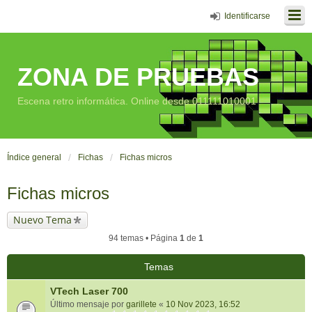
Identificarse
ZONA DE PRUEBAS
Escena retro informática. Online desde 011111010001
Índice general
Fichas
Fichas micros
Fichas micros
Nuevo Tema
94 temas • Página
1
de
1
Temas
VTech Laser 700
Último mensaje por
garillete
«
10 Nov 2023, 16:52