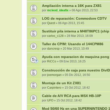
Ampliación interna a 16K para ZX81
por
mcleod_ideafix
» 06 Ago 2013, 22:53
LOG de reparación: Commodore CDTV
por
Quest
» 06 Ago 2013, 15:45
Sustituir pila interna a M48T86PC1 (chi
por
carlos_c128
» 28 Mar 2013, 16:09
Taller de CP/M: Usando el 144CPM86
por
dancresp
» 20 Mar 2013, 10:49
Ayuda con reparacion de maquina pong
por
RiCCo
» 09 Ene 2013, 16:25
Construcción de caja para nuestro DivID
por
joemorgan
» 05 Dic 2012, 16:50
Montaje de un Kit ZX81
por
Carpintero
» 15 Oct 2012, 18:42
Cable de A/V RCA para MSX HB-10P
por
UFO
» 15 Oct 2012, 18:42
Mod 50/60 Hz en una SUPERNINTENDO 1