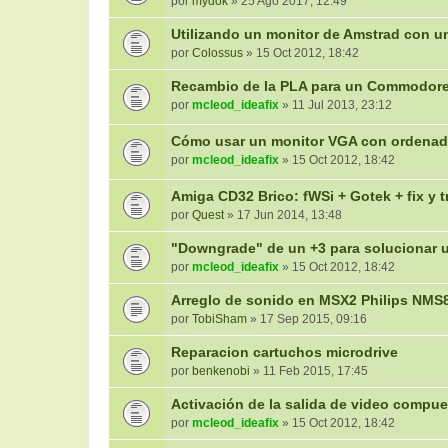
por
mydok
» 25 Ago 2017, 12:49
Utilizando un monitor de Amstrad con 
por
Colossus
» 15 Oct 2012, 18:42
Recambio de la PLA para un Commodore
por
mcleod_ideafix
» 11 Jul 2013, 23:12
Cómo usar un monitor VGA con ordenad
por
mcleod_ideafix
» 15 Oct 2012, 18:42
Amiga CD32 Brico: fWSi + Gotek + fix y t
por
Quest
» 17 Jun 2014, 13:48
"Downgrade" de un +3 para solucionar u
por
mcleod_ideafix
» 15 Oct 2012, 18:42
Arreglo de sonido en MSX2 Philips NMS
por
TobiSham
» 17 Sep 2015, 09:16
Reparacion cartuchos microdrive
por
benkenobi
» 11 Feb 2015, 17:45
Activación de la salida de video compu
por
mcleod_ideafix
» 15 Oct 2012, 18:42