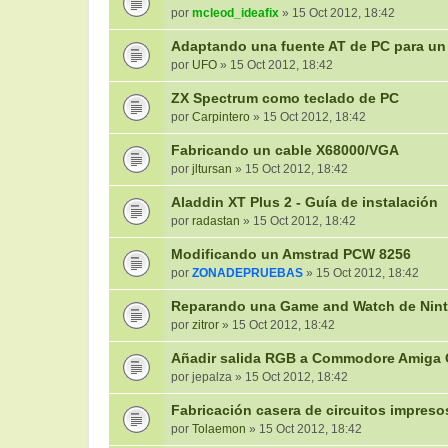
por
mcleod_ideafix
» 15 Oct 2012, 18:42
Adaptando una fuente AT de PC para un
por
UFO
» 15 Oct 2012, 18:42
ZX Spectrum como teclado de PC
por
Carpintero
» 15 Oct 2012, 18:42
Fabricando un cable X68000/VGA
por
jltursan
» 15 Oct 2012, 18:42
Aladdin XT Plus 2 - Guía de instalación
por
radastan
» 15 Oct 2012, 18:42
Modificando un Amstrad PCW 8256
por
ZONADEPRUEBAS
» 15 Oct 2012, 18:42
Reparando una Game and Watch de Nin
por
zitror
» 15 Oct 2012, 18:42
Añadir salida RGB a Commodore Amiga
por
jepalza
» 15 Oct 2012, 18:42
Fabricación casera de circuitos impreso
por
Tolaemon
» 15 Oct 2012, 18:42