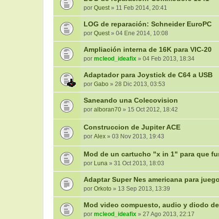
por
Quest
» 11 Feb 2014, 20:41
LOG de reparación: Schneider EuroPC
por
Quest
» 04 Ene 2014, 10:08
Ampliación interna de 16K para VIC-20
por
mcleod_ideafix
» 04 Feb 2013, 18:34
Adaptador para Joystick de C64 a USB
por
Gabo
» 28 Dic 2013, 03:53
Saneando una Colecovision
por
alboran70
» 15 Oct 2012, 18:42
Construccion de Jupiter ACE
por
Alex
» 03 Nov 2013, 19:43
Mod de un cartucho "x in 1" para que f
por
Luna
» 31 Oct 2013, 18:03
Adaptar Super Nes americana para jueg
por
Orkoto
» 13 Sep 2013, 13:39
Mod video compuesto, audio y diodo d
por
mcleod_ideafix
» 27 Ago 2013, 22:17