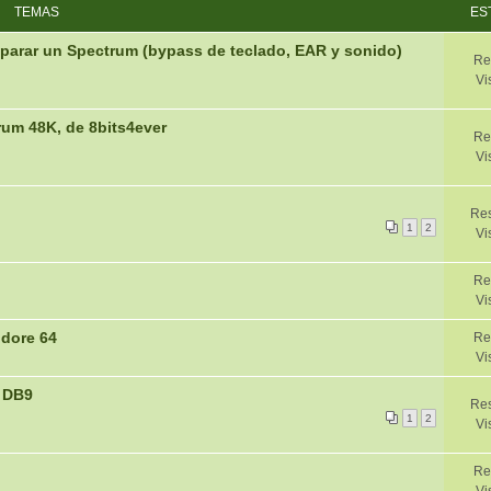
TEMAS
ES
parar un Spectrum (bypass de teclado, EAR y sonido)
Re
Vi
um 48K, de 8bits4ever
Re
Vi
Res
1
2
Vi
Re
Vi
dore 64
Re
Vi
a DB9
Res
1
2
Vi
Re