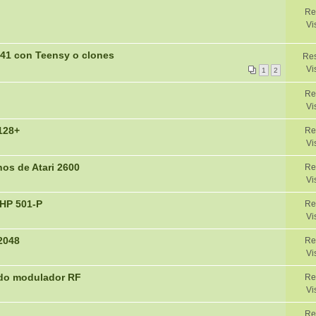
Re
Vi
41 con Teensy o clones
Res
Vi
1
2
Re
Vi
128+
Re
Vi
hos de Atari 2600
Re
Vi
HP 501-P
Re
Vi
2048
Re
Vi
ndo modulador RF
Re
Vi
Re