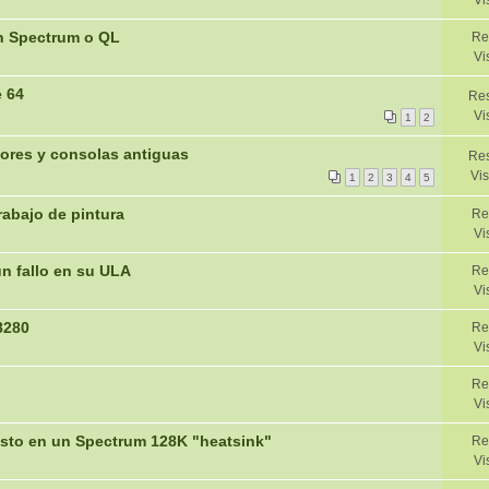
Vi
un Spectrum o QL
Re
Vi
 64
Res
Vi
1
2
ores y consolas antiguas
Res
Vis
1
2
3
4
5
rabajo de pintura
Re
Vi
n fallo en su ULA
Re
Vi
8280
Re
Vi
Re
Vi
esto en un Spectrum 128K "heatsink"
Re
Vi