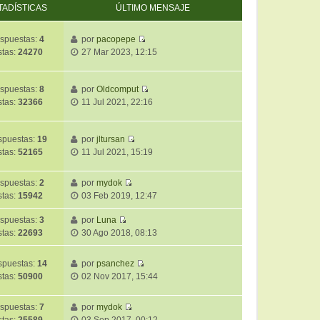
TADÍSTICAS
ÚLTIMO MENSAJE
spuestas:
4
por
pacopepe
V
stas:
24270
27 Mar 2023, 12:15
e
r
ú
spuestas:
8
por
Oldcomput
V
l
stas:
32366
11 Jul 2021, 22:16
e
t
r
i
ú
m
puestas:
19
por
jltursan
V
l
o
stas:
52165
11 Jul 2021, 15:19
e
t
m
r
i
e
spuestas:
2
por
mydok
ú
m
n
V
stas:
15942
03 Feb 2019, 12:47
l
o
s
e
t
m
a
r
spuestas:
3
por
Luna
i
e
j
V
ú
stas:
22693
30 Ago 2018, 08:13
m
n
e
e
l
o
s
r
t
puestas:
14
por
psanchez
m
a
ú
i
V
stas:
50900
02 Nov 2017, 15:44
e
j
l
m
e
n
e
t
o
r
s
i
spuestas:
7
por
mydok
m
ú
a
V
m