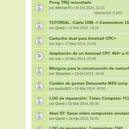
Pong TRQ resucitado
por
alboran70
» 30 Dic 2014, 12:21
Valoración: 0.16%
TUTORIAL: Cable USB -> Commodore 15
por
Quest
» 13 Feb 2014, 19:24
Cartucho dual para Amstrad CPC+
por
zup
» 17 May 2014, 21:08
Ampliación de un Amstrad CPC 464+ a 4
por
zup
» 16 May 2014, 22:46
Miniguia para la construcción de cartuc
por
Tolaemon
» 15 Oct 2012, 18:42
Cambio de gomas Datassette MSX sony 
por
pachu003
» 22 Mar 2014, 20:50
LOG de reparación: Timex Computer TC
por
Quest
» 02 Mar 2014, 00:36
Atari ST: Sacar video compuesto anula
por
Quest
» 18 Ago 2013, 20:45
LOG de reparación: Commodore 1541