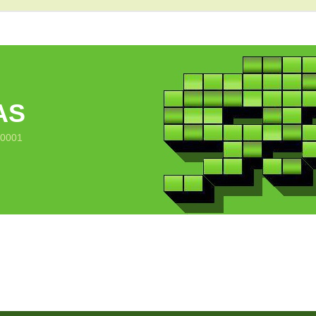
AS
10001