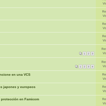
Vi
Re
Vi
Re
Vi
Re
Vi
Res
Vi
1
2
3
Res
Vi
1
2
3
4
uncione en una VCS
Re
Vi
os japones y europeos
Re
Vi
e protección en Famicom
Re
Vi