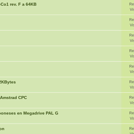
Co1 rev. F a 64KB
Re
Vi
Re
Vi
Re
Vi
Re
Vi
Re
Vi
12KBytes
Re
Vi
o Amstrad CPC
Re
Vi
aponeses en Megadrive PAL G
Re
Vi
ion
Re