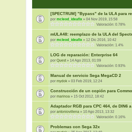
[SPECTRUM] "Bypass" de la ULA para re
por
mcleod_ideafix
» 04 Nov 2019, 15:58
Valoración: 0.78%
mULA48: reemplazo de la ULA del Spectr
por
mcleod_ideafix
» 12 Dic 2016, 10:42
Valoración: 1.4%
LOG de reparación: Enterprise 64
por
Quest
» 14 Ago 2013, 01:09
Valoración: 0.93%
Manual de servicio Sega MegaCD 2
por
mydok
» 03 Feb 2019, 12:24
Construcción de un copión para Commo
por
marinoa
» 15 Oct 2012, 18:42
Adaptador RGB para CPC 464, de DIN6 
por
antoniovillena
» 10 Ago 2013, 13:32
Valoración: 0.16%
Problemas con Sega 32x