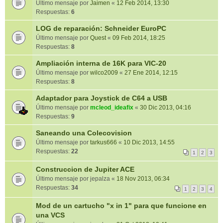
Último mensaje por
Jaimen
«
12 Feb 2014, 13:30
Respuestas:
6
LOG de reparación: Schneider EuroPC
Último mensaje por
Quest
«
09 Feb 2014, 18:25
Respuestas:
8
Ampliación interna de 16K para VIC-20
Último mensaje por
wilco2009
«
27 Ene 2014, 12:15
Respuestas:
8
Adaptador para Joystick de C64 a USB
Último mensaje por
mcleod_ideafix
«
30 Dic 2013, 04:16
Respuestas:
9
Saneando una Colecovision
Último mensaje por
tarkus666
«
10 Dic 2013, 14:55
Respuestas:
22
1
2
3
Construccion de Jupiter ACE
Último mensaje por
jepalza
«
18 Nov 2013, 06:34
Respuestas:
34
1
2
3
4
Mod de un cartucho "x in 1" para que funcione en
una VCS