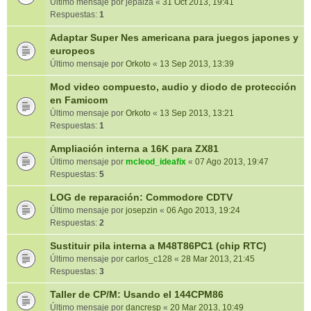
Último mensaje por
jepalza
«
31 Oct 2013, 19:41
Respuestas:
1
Adaptar Super Nes americana para juegos japones y
europeos
Último mensaje por
Orkoto
«
13 Sep 2013, 13:39
Mod video compuesto, audio y diodo de protección
en Famicom
Último mensaje por
Orkoto
«
13 Sep 2013, 13:21
Respuestas:
1
Ampliación interna a 16K para ZX81
Último mensaje por
mcleod_ideafix
«
07 Ago 2013, 19:47
Respuestas:
5
LOG de reparación: Commodore CDTV
Último mensaje por
josepzin
«
06 Ago 2013, 19:24
Respuestas:
2
Sustituir pila interna a M48T86PC1 (chip RTC)
Último mensaje por
carlos_c128
«
28 Mar 2013, 21:45
Respuestas:
3
Taller de CP/M: Usando el 144CPM86
Último mensaje por
dancresp
«
20 Mar 2013, 10:49