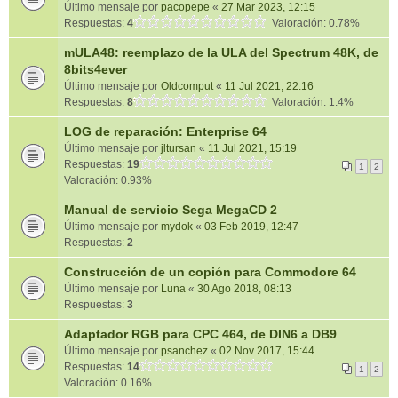
Último mensaje por
pacopepe
«
27 Mar 2023, 12:15
Respuestas:
4
Valoración: 0.78%
mULA48: reemplazo de la ULA del Spectrum 48K, de
8bits4ever
Último mensaje por
Oldcomput
«
11 Jul 2021, 22:16
Respuestas:
8
Valoración: 1.4%
LOG de reparación: Enterprise 64
Último mensaje por
jltursan
«
11 Jul 2021, 15:19
Respuestas:
19
1
2
Valoración: 0.93%
Manual de servicio Sega MegaCD 2
Último mensaje por
mydok
«
03 Feb 2019, 12:47
Respuestas:
2
Construcción de un copión para Commodore 64
Último mensaje por
Luna
«
30 Ago 2018, 08:13
Respuestas:
3
Adaptador RGB para CPC 464, de DIN6 a DB9
Último mensaje por
psanchez
«
02 Nov 2017, 15:44
Respuestas:
14
1
2
Valoración: 0.16%