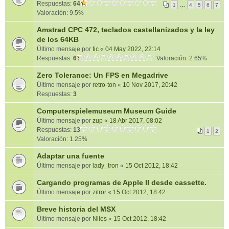
Respuestas:
64
1
…
4
5
6
7
Valoración: 9.5%
Amstrad CPC 472, teclados castellanizados y la ley
de los 64KB
Último mensaje por
tic
«
04 May 2022, 22:14
Respuestas:
6
Valoración: 2.65%
Zero Tolerance: Un FPS en Megadrive
Último mensaje por
retro-ton
«
10 Nov 2017, 20:42
Respuestas:
3
Computerspielemuseum Museum Guide
Último mensaje por
zup
«
18 Abr 2017, 08:02
Respuestas:
13
1
2
Valoración: 1.25%
Adaptar una fuente
Último mensaje por
lady_tron
«
15 Oct 2012, 18:42
Cargando programas de Apple II desde cassette.
Último mensaje por
zitror
«
15 Oct 2012, 18:42
Breve historia del MSX
Último mensaje por
Niles
«
15 Oct 2012, 18:42