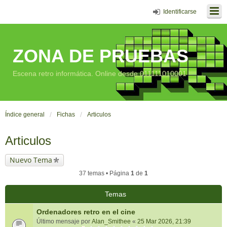
Identificarse
ZONA DE PRUEBAS
Escena retro informática. Online desde 011111010001
Índice general
Fichas
Articulos
Articulos
Nuevo Tema
37 temas • Página
1
de
1
Temas
Ordenadores retro en el cine
Último mensaje por
Alan_Smithee
«
25 Mar 2026, 21:39