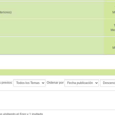
eriores)
M
Me
M
 previos:
Ordenar por
 visitando el Foro y 1 invitado