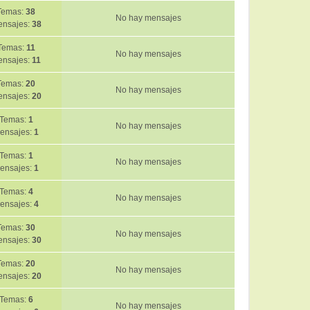
j
Temas:
38
t
e
No hay mensajes
nsajes:
38
i
m
Temas:
11
o
No hay mensajes
ensajes:
11
m
e
Temas:
20
n
No hay mensajes
nsajes:
20
s
a
Temas:
1
j
No hay mensajes
ensajes:
1
e
Temas:
1
No hay mensajes
ensajes:
1
Temas:
4
No hay mensajes
ensajes:
4
Temas:
30
No hay mensajes
nsajes:
30
Temas:
20
No hay mensajes
nsajes:
20
Temas:
6
No hay mensajes