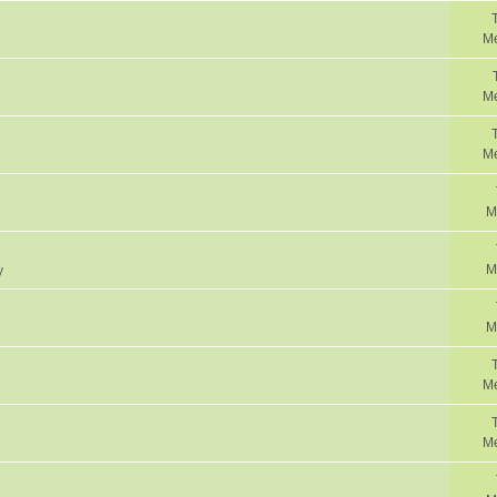
Me
M
Me
M
M
y
M
Me
Me