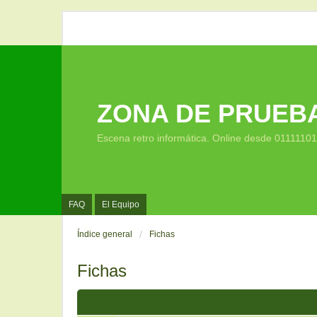
ZONA DE PRUEB
Escena retro informática. Online desde 0111110
FAQ
El Equipo
Índice general
Fichas
Fichas