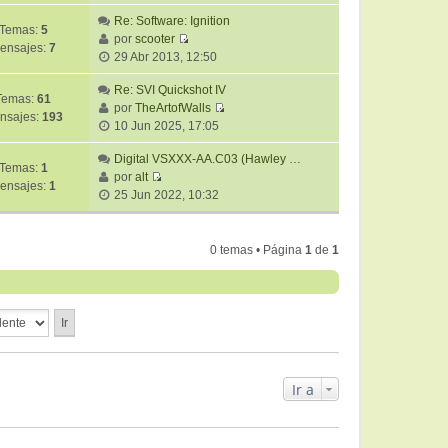
e
t
m
r
Re: Software: Ignition
i
e
Temas:
5
ú
por
scooter
m
n
ensajes:
7
V
l
29 Abr 2013, 12:50
o
s
e
t
m
a
r
Re: SVI Quickshot IV
i
e
j
Temas:
61
ú
por
TheArtofWalls
m
n
e
nsajes:
193
V
l
10 Jun 2025, 17:05
o
s
e
t
m
a
r
Digital VSXXX-AA.C03 (Hawley …
i
e
j
Temas:
1
ú
por
alt
m
n
e
ensajes:
1
V
l
25 Jun 2022, 10:32
o
s
e
t
m
a
r
i
e
j
ú
m
n
0 temas • Página
1
de
1
e
l
o
s
t
m
a
i
e
j
m
n
e
o
s
m
a
e
j
Ir a
n
e
s
a
j