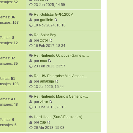
n
e
nsajes:
52
V
l
23 Jun 2025, 14:59
o
s
e
t
m
a
r
Re: Goldstar GPI-1200M
i
e
j
Temas:
36
ú
por
garillete
m
n
e
nsajes:
167
V
l
19 Nov 2024, 18:10
o
s
e
t
m
a
r
Re: Solar Boy
i
e
j
Temas:
8
ú
por
zitror
m
n
e
nsajes:
12
V
l
16 Feb 2017, 18:34
o
s
e
t
m
a
r
Re: Nintendo Octopus (Game & …
i
e
j
Temas:
32
ú
por
max
m
n
e
nsajes:
35
V
l
23 Feb 2013, 23:57
o
s
e
t
m
a
r
Re: HW Enterprise Mini Arcade…
i
e
j
Temas:
51
ú
por
amakuja
m
n
e
nsajes:
103
V
l
13 Jul 2026, 15:44
o
s
e
t
m
a
r
Re: Nintendo Mario s Cement F…
i
e
j
Temas:
43
ú
por
zitror
m
n
e
nsajes:
48
V
l
31 Ene 2013, 23:13
o
s
e
t
m
a
r
Hard Head (SunA Electronics)
i
e
j
Temas:
6
ú
por
zup
m
n
e
ensajes:
6
V
l
26 Abr 2013, 15:03
o
s
e
t