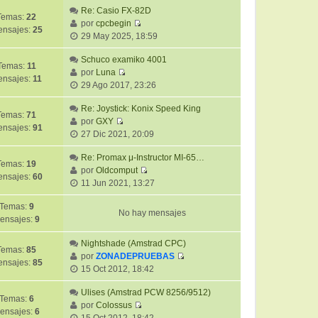
m
a
r
Re: Casio FX-82D
i
e
j
Temas:
22
ú
por
cpcbegin
m
n
e
nsajes:
25
V
l
29 May 2025, 18:59
o
s
e
t
m
a
r
Schuco examiko 4001
i
e
j
Temas:
11
ú
por
Luna
m
n
e
ensajes:
11
V
l
29 Ago 2017, 23:26
o
s
e
t
m
a
r
Re: Joystick: Konix Speed King
i
e
j
Temas:
71
ú
por
GXY
m
n
e
nsajes:
91
V
l
27 Dic 2021, 20:09
o
s
e
t
m
a
r
Re: Promax μ-Instructor MI-65…
i
e
j
Temas:
19
ú
por
Oldcomput
m
n
e
nsajes:
60
V
l
11 Jun 2021, 13:27
o
s
e
t
m
a
r
Temas:
9
i
e
j
No hay mensajes
ú
ensajes:
9
m
n
e
l
o
s
Nightshade (Amstrad CPC)
t
m
a
Temas:
85
por
ZONADEPRUEBAS
i
e
j
nsajes:
85
V
15 Oct 2012, 18:42
m
n
e
e
o
s
r
Ulises (Amstrad PCW 8256/9512)
m
a
Temas:
6
ú
por
Colossus
e
j
ensajes:
6
V
l