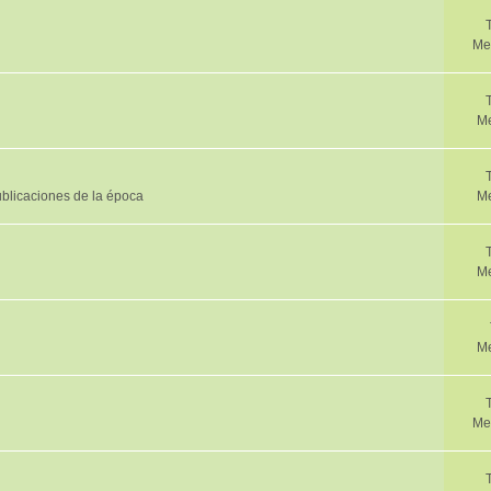
Me
Me
publicaciones de la época
Me
Me
Me
Me