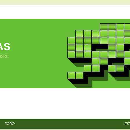
AS
10001
FORO
ES