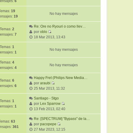
ensajes:
6
Temas:
19
No hay mensajes
nsajes:
19
Re: Ore no Ryouri o como llev…
Temas:
2
por
oblo
ensajes:
7
V
18 Mar 2013, 13:43
e
r
Temas:
1
No hay mensajes
ú
ensajes:
1
l
Temas:
4
t
No hay mensajes
ensajes:
4
i
m
Happy Fret (Philips New Media…
o
Temas:
6
por
araubi
m
ensajes:
6
V
25 Mar 2013, 11:32
e
e
n
r
Santiago - Stgo
s
Temas:
1
ú
por
Lex Sparrow
a
ensajes:
1
V
l
13 Feb 2013, 02:40
j
e
t
e
r
Re: [SPECTRUM] "Bypass" de la…
i
Temas:
63
ú
por
pacopepe
m
nsajes:
361
V
l
27 Mar 2023, 12:15
o