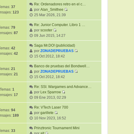
Re: Ordenadores retro en el c…
Temas:
37
por
Alan_Smithee
nsajes:
123
V
25 Mar 2026, 21:39
e
r
Re: Junior Computer. Libro 1 …
Temas:
79
ú
por
scooter
nsajes:
87
V
l
09 Jun 2015, 14:27
e
t
r
Saga Mr.DO! (publicidad)
i
Temas:
42
ú
por
ZONADEPRUEBAS
m
nsajes:
42
V
l
15 Oct 2012, 18:42
o
e
t
m
r
Banco de pruebas del Bondwell…
i
e
Temas:
21
ú
por
ZONADEPRUEBAS
m
n
nsajes:
21
V
l
15 Oct 2012, 18:42
o
s
e
t
m
a
r
Re: SSI. Wargames and Advance…
i
e
j
Temas:
1
ú
por
Lex Sparrow
m
n
e
nsajes:
17
V
l
09 Ene 2013, 02:29
o
s
e
t
m
a
r
Re: VTech Laser 700
i
e
j
Temas:
94
ú
por
garillete
m
n
e
nsajes:
189
V
l
10 Nov 2023, 16:52
o
s
e
t
m
a
r
Prinztronic Tournament Mini
i
e
j
Temas:
33
ú
por
alt
m