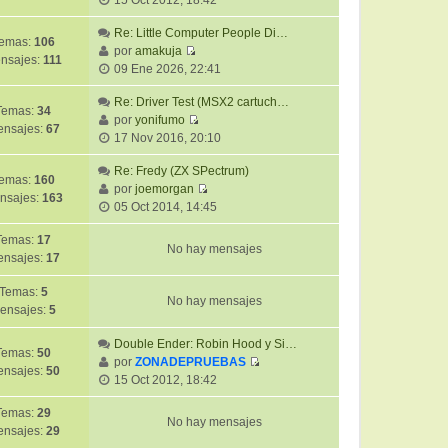
15 Oct 2012, 18:42
n
e
e
t
s
r
Re: Little Computer People Di…
i
a
emas:
106
ú
por
amakuja
m
j
nsajes:
111
V
l
09 Ene 2026, 22:41
o
e
e
t
m
r
Re: Driver Test (MSX2 cartuch…
i
e
Temas:
34
ú
por
yonifumo
m
n
nsajes:
67
V
l
17 Nov 2016, 20:10
o
s
e
t
m
a
r
Re: Fredy (ZX SPectrum)
i
e
j
emas:
160
ú
por
joemorgan
m
n
e
nsajes:
163
V
l
05 Oct 2014, 14:45
o
s
e
t
m
a
r
Temas:
17
i
e
j
No hay mensajes
ú
nsajes:
17
m
n
e
l
o
s
Temas:
5
t
m
a
No hay mensajes
ensajes:
5
i
e
j
m
n
e
Double Ender: Robin Hood y Si…
o
s
Temas:
50
por
ZONADEPRUEBAS
m
a
nsajes:
50
V
15 Oct 2012, 18:42
e
j
e
n
e
r
Temas:
29
s
No hay mensajes
ú
nsajes:
29
a
l