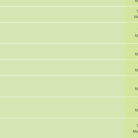
M
Me
M
M
M
M
M
Me