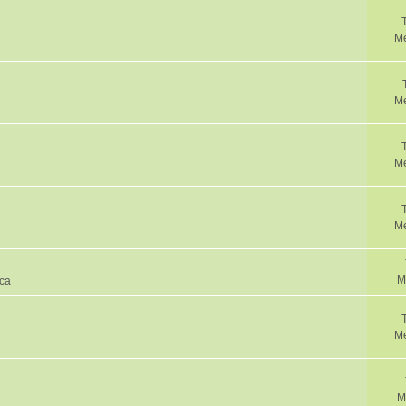
Me
M
Me
Me
M
ica
Me
M