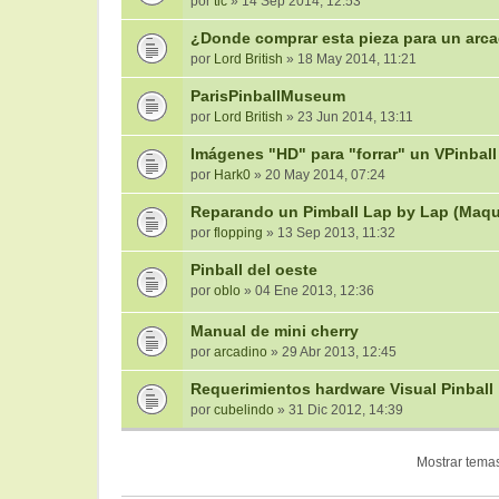
por
tic
» 14 Sep 2014, 12:53
¿Donde comprar esta pieza para un arc
por
Lord British
» 18 May 2014, 11:21
ParisPinballMuseum
por
Lord British
» 23 Jun 2014, 13:11
Imágenes "HD" para "forrar" un VPinball
por
Hark0
» 20 May 2014, 07:24
Reparando un Pimball Lap by Lap (Maqu
por
flopping
» 13 Sep 2013, 11:32
Pinball del oeste
por
oblo
» 04 Ene 2013, 12:36
Manual de mini cherry
por
arcadino
» 29 Abr 2013, 12:45
Requerimientos hardware Visual Pinball
por
cubelindo
» 31 Dic 2012, 14:39
Mostrar temas