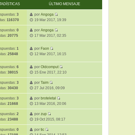
TADÍSTICAS
ÚLTIMO MENSAJE
spuestas:
3
por
Angoga
V
tas:
116370
19 Mar 2017, 19:39
e
r
spuestas:
0
por
Angoga
V
ú
stas:
20775
17 Mar 2017, 02:35
e
l
r
t
spuestas:
1
por
Faon
ú
i
V
stas:
25848
12 Mar 2017, 16:15
l
m
e
t
o
r
i
spuestas:
6
por
Oldcomput
m
ú
V
m
stas:
38015
15 Ene 2017, 22:10
e
l
e
o
n
t
r
spuestas:
3
por
Taim
m
s
i
V
ú
stas:
30430
27 Jul 2016, 09:09
e
a
m
e
l
n
j
o
r
t
spuestas:
3
por
broteletal
s
e
m
V
ú
i
stas:
21668
13 Mar 2016, 20:06
a
e
e
l
m
j
n
r
t
spuestas:
2
por
zup
o
e
s
V
ú
i
stas:
23488
19 Oct 2015, 08:17
m
a
e
l
m
e
j
r
t
spuestas:
0
por
tic
o
n
V
e
ú
i