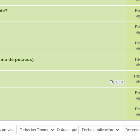
Vi
ade?
Re
Vi
Re
Vi
Re
Vi
ina de petacos)
Re
Vi
Res
Vi
1
2
Re
Vi
Re
Vi
 previos:
Ordenar por