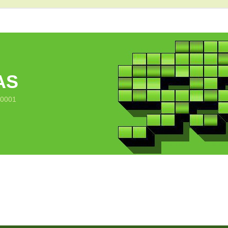
AS
10001