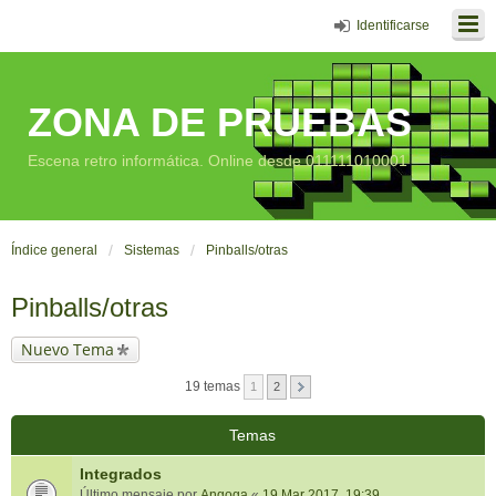
Identificarse
ZONA DE PRUEBAS
Escena retro informática. Online desde 011111010001
Índice general
Sistemas
Pinballs/otras
Pinballs/otras
Nuevo Tema
19 temas
1
2
Temas
Integrados
Último mensaje por
Angoga
«
19 Mar 2017, 19:39