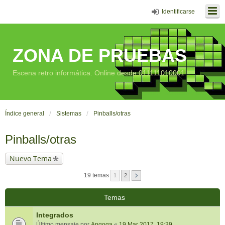
Identificarse
ZONA DE PRUEBAS
Escena retro informática. Online desde 011111010001
Índice general
Sistemas
Pinballs/otras
Pinballs/otras
Nuevo Tema
19 temas
1
2
Temas
Integrados
Último mensaje por
Angoga
«
19 Mar 2017, 19:39