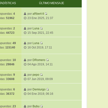
TADÍSTICAS
ÚLTIMO MENSAJE
spuestas:
4
por
aRbert-II
V
stas:
51962
23 Ene 2025, 21:37
e
r
spuestas:
2
por
Luna
ú
V
stas:
44723
15 Sep 2021, 22:45
l
e
t
r
i
puestas:
49
por
Luna
ú
V
m
tas:
115140
16 Oct 2019, 17:11
l
e
o
t
r
m
i
ú
puestas:
10
por
DRomero
e
m
V
l
stas:
29846
04 Ago 2019, 14:11
n
o
e
t
s
m
r
i
a
spuestas:
9
por
pepo
e
ú
m
j
V
stas:
33608
07 Jun 2019, 09:09
n
l
o
e
e
s
t
m
r
a
i
spuestas:
6
por
Demiurgo
e
ú
j
V
m
stas:
36372
04 Ene 2019, 06:16
n
l
e
e
o
s
t
r
m
a
i
ú
puestas:
23
por
Bubu
e
j