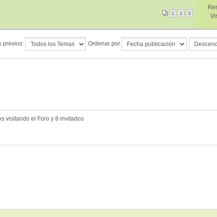
Res
1
2
3
Vi
 previos:
Ordenar por
 visitando el Foro y 8 invitados