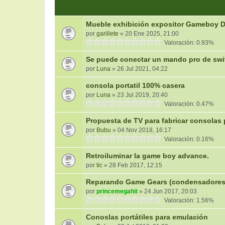
Mueble exhibición expositor Gameboy 
por
garillete
» 20 Ene 2025, 21:00
Valoración: 0.93%
Se puede conectar un mando pro de swi
por
Luna
» 26 Jul 2021, 04:22
consola portatil 100% casera
por
Luna
» 23 Jul 2019, 20:40
Valoración: 0.47%
Propuesta de TV para fabricar consolas p
por
Bubu
» 04 Nov 2018, 16:17
Valoración: 0.16%
Retroiluminar la game boy advance.
por
tic
» 28 Feb 2017, 12:15
Reparando Game Gears (condensadores y 
por
princemegahit
» 24 Jun 2017, 20:03
Valoración: 1.56%
Conoslas portátiles para emulación