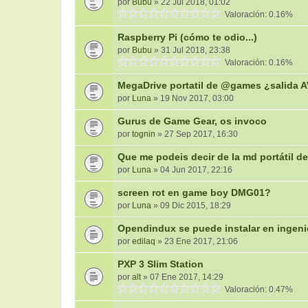
por
Bubu
» 22 Jul 2018, 01:02
Valoración: 0.16%
Raspberry Pi (cómo te odio...)
por
Bubu
» 31 Jul 2018, 23:38
Valoración: 0.16%
MegaDrive portatil de @games ¿salida 
por
Luna
» 19 Nov 2017, 03:00
Gurus de Game Gear, os invoco
por
tognin
» 27 Sep 2017, 16:30
Que me podeis decir de la md portátil de
por
Luna
» 04 Jun 2017, 22:16
screen rot en game boy DMG01?
por
Luna
» 09 Dic 2015, 18:29
Opendindux se puede instalar en ingeni
por
edilaq
» 23 Ene 2017, 21:06
PXP 3 Slim Station
por
alt
» 07 Ene 2017, 14:29
Valoración: 0.47%