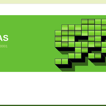
AS
10001