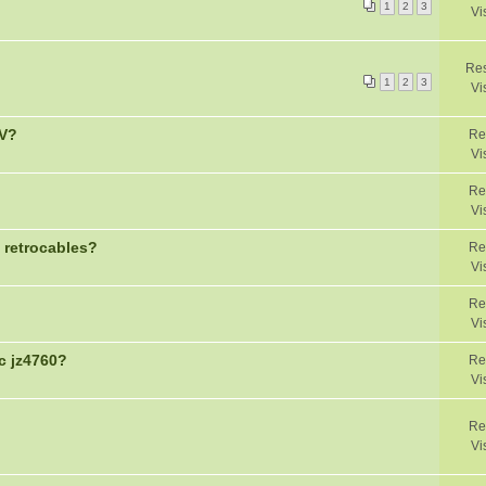
1
2
3
Vi
Res
1
2
3
Vi
AV?
Re
Vi
Re
Vi
 retrocables?
Re
Vi
Re
Vi
c jz4760?
Re
Vi
Re
Vi