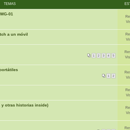
TEMAS
ES
DMG-01
Re
Vi
tch a un móvil
Re
Vi
Res
1
2
3
4
5
Vis
ortátiles
Res
1
2
Vi
Re
Vi
otras historias inside)
Re
Vi
Res