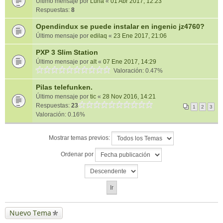
Último mensaje por
Luna
«
01 Abr 2017, 12:23
Respuestas:
8
Opendindux se puede instalar en ingenic jz4760?
Último mensaje por
edilaq
«
23 Ene 2017, 21:06
PXP 3 Slim Station
Último mensaje por
alt
«
07 Ene 2017, 14:29
Valoración: 0.47%
Pilas telefunken.
Último mensaje por
tic
«
28 Nov 2016, 14:21
Respuestas:
23
1
2
3
Valoración: 0.16%
Mostrar temas previos:
Ordenar por
Nuevo Tema