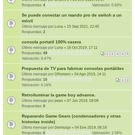
Respuestas:
4
Valoración: 0.93%
Se puede conectar un mando pro de switch a un
móvil
Último mensaje por
Luna
«
15 Sep 2021, 22:45
Respuestas:
2
consola portatil 100% casera
Último mensaje por
Luna
«
16 Oct 2019, 17:11
Respuestas:
49
1
2
3
4
5
Valoración: 0.47%
Propuesta de TV para fabricar consolas portátiles
Último mensaje por
DRomero
«
04 Ago 2019, 14:11
Respuestas:
10
1
2
Valoración: 0.16%
Retroiluminar la game boy advance.
Último mensaje por
pepo
«
07 Jun 2019, 09:09
Respuestas:
9
Reparando Game Gears (condensadores y otras
historias inside)
Último mensaje por
Demiurgo
«
04 Ene 2019, 06:16
Respuestas:
6
Valoración: 1.56%