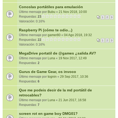
Conoslas portátiles para emulación
Último mensaje por
Bubu
«
21 Nov 2018, 10:00
Respuestas:
23
1
2
3
Valoración: 0.16%
Raspberry Pi (cómo te odio...)
Último mensaje por
gamer80
«
04 Ago 2018, 19:32
Respuestas:
22
1
2
3
Valoración: 0.16%
MegaDrive portatil de @games ¿salida AV?
Último mensaje por
Luna
«
19 Nov 2017, 12:49
Respuestas:
2
Gurus de Game Gear, os invoco
Último mensaje por
tognin
«
29 Sep 2017, 10:36
Respuestas:
6
Que me podeis decir de la md portátil de
retrocables?
Último mensaje por
Luna
«
21 Jun 2017, 16:58
Respuestas:
7
screen rot en game boy DMG01?