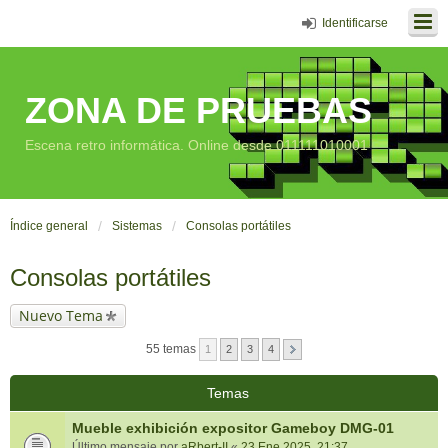
Identificarse
ZONA DE PRUEBAS
Escena retro informática. Online desde 011111010001
Índice general
Sistemas
Consolas portátiles
Consolas portátiles
Nuevo Tema
55 temas
1
2
3
4
Temas
Mueble exhibición expositor Gameboy DMG-01
Último mensaje por
aRbert-II
«
23 Ene 2025, 21:37