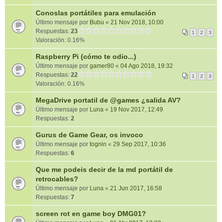
Conoslas portátiles para emulación
Último mensaje por
Bubu
«
21 Nov 2018, 10:00
Respuestas:
23
1
2
3
Valoración: 0.16%
Raspberry Pi (cómo te odio...)
Último mensaje por
gamer80
«
04 Ago 2018, 19:32
Respuestas:
22
1
2
3
Valoración: 0.16%
MegaDrive portatil de @games ¿salida AV?
Último mensaje por
Luna
«
19 Nov 2017, 12:49
Respuestas:
2
Gurus de Game Gear, os invoco
Último mensaje por
tognin
«
29 Sep 2017, 10:36
Respuestas:
6
Que me podeis decir de la md portátil de
retrocables?
Último mensaje por
Luna
«
21 Jun 2017, 16:58
Respuestas:
7
screen rot en game boy DMG01?