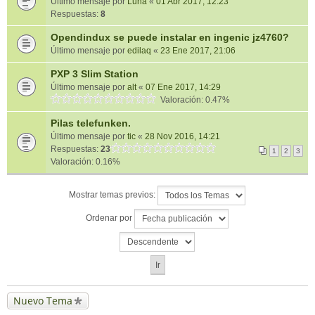
Último mensaje por
Luna
«
01 Abr 2017, 12:23
Respuestas:
8
Opendindux se puede instalar en ingenic jz4760?
Último mensaje por
edilaq
«
23 Ene 2017, 21:06
PXP 3 Slim Station
Último mensaje por
alt
«
07 Ene 2017, 14:29
Valoración: 0.47%
Pilas telefunken.
Último mensaje por
tic
«
28 Nov 2016, 14:21
Respuestas:
23
1
2
3
Valoración: 0.16%
Mostrar temas previos:
Ordenar por
Nuevo Tema