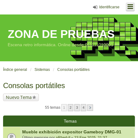
Identificarse
ZONA DE PRUEBAS
Escena retro informática. Online desde 011111010001
Índice general
Sistemas
Consolas portátiles
Consolas portátiles
Nuevo Tema
55 temas
1
2
3
4
Temas
Mueble exhibición expositor Gameboy DMG-01
Último mensaje por
aRbert-II
«
23 Ene 2025, 21:37