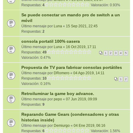
Respuestas:
4
Valoración: 0.93%
Se puede conectar un mando pro de switch a un
móvil
Último mensaje por
Luna
«
15 Sep 2021, 22:45
Respuestas:
2
consola portatil 100% casera
Último mensaje por
Luna
«
16 Oct 2019, 17:11
Respuestas:
49
1
2
3
4
5
Valoración: 0.47%
Propuesta de TV para fabricar consolas portátiles
Último mensaje por
DRomero
«
04 Ago 2019, 14:11
Respuestas:
10
1
2
Valoración: 0.16%
Retroiluminar la game boy advance.
Último mensaje por
pepo
«
07 Jun 2019, 09:09
Respuestas:
9
Reparando Game Gears (condensadores y otras
historias inside)
Último mensaje por
Demiurgo
«
04 Ene 2019, 06:16
Respuestas:
6
Valoración: 1.56%