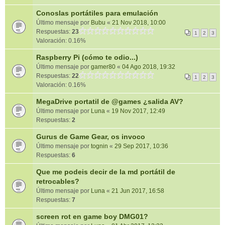
Conoslas portátiles para emulación
Último mensaje por
Bubu
«
21 Nov 2018, 10:00
Respuestas:
23
1
2
3
Valoración: 0.16%
Raspberry Pi (cómo te odio...)
Último mensaje por
gamer80
«
04 Ago 2018, 19:32
Respuestas:
22
1
2
3
Valoración: 0.16%
MegaDrive portatil de @games ¿salida AV?
Último mensaje por
Luna
«
19 Nov 2017, 12:49
Respuestas:
2
Gurus de Game Gear, os invoco
Último mensaje por
tognin
«
29 Sep 2017, 10:36
Respuestas:
6
Que me podeis decir de la md portátil de
retrocables?
Último mensaje por
Luna
«
21 Jun 2017, 16:58
Respuestas:
7
screen rot en game boy DMG01?