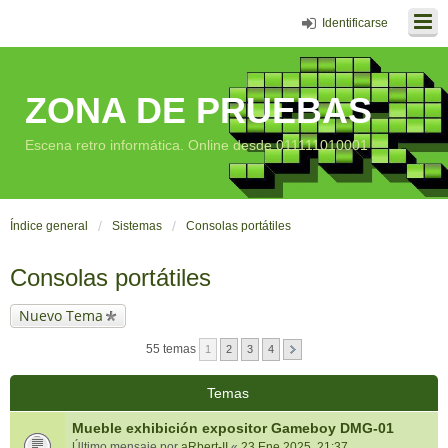
Identificarse
ZONA DE PRUEBAS
Escena retro informática. Online desde 011111010001
Índice general
Sistemas
Consolas portátiles
Consolas portátiles
Nuevo Tema
55 temas
1
2
3
4
Temas
Mueble exhibición expositor Gameboy DMG-01
Último mensaje por
aRbert-II
«
23 Ene 2025, 21:37