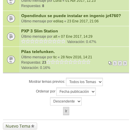
Último mensaje por
Luna
«
01 Abr 2017, 12:23
Respuestas:
8
Opendindux se puede instalar en ingenic jz4760?
Último mensaje por
edilaq
«
23 Ene 2017, 21:06
PXP 3 Slim Station
Último mensaje por
alt
«
07 Ene 2017, 14:29
Valoración: 0.47%
Pilas telefunken.
Último mensaje por
tic
«
28 Nov 2016, 14:21
Respuestas:
23
1
2
3
Valoración: 0.16%
Mostrar temas previos:
Ordenar por
Nuevo Tema