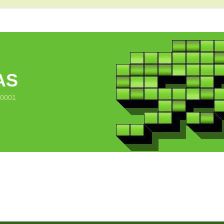
AS
10001