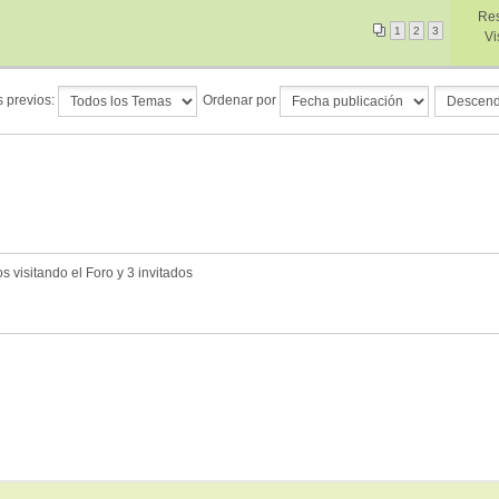
Res
1
2
3
Vi
 previos:
Ordenar por
 visitando el Foro y 3 invitados