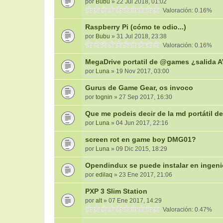
por
Bubu
» 22 Jul 2018, 01:02
Valoración: 0.16%
Raspberry Pi (cómo te odio...)
por
Bubu
» 31 Jul 2018, 23:38
Valoración: 0.16%
MegaDrive portatil de @games ¿salida 
por
Luna
» 19 Nov 2017, 03:00
Gurus de Game Gear, os invoco
por
tognin
» 27 Sep 2017, 16:30
Que me podeis decir de la md portátil de
por
Luna
» 04 Jun 2017, 22:16
screen rot en game boy DMG01?
por
Luna
» 09 Dic 2015, 18:29
Opendindux se puede instalar en ingeni
por
edilaq
» 23 Ene 2017, 21:06
PXP 3 Slim Station
por
alt
» 07 Ene 2017, 14:29
Valoración: 0.47%