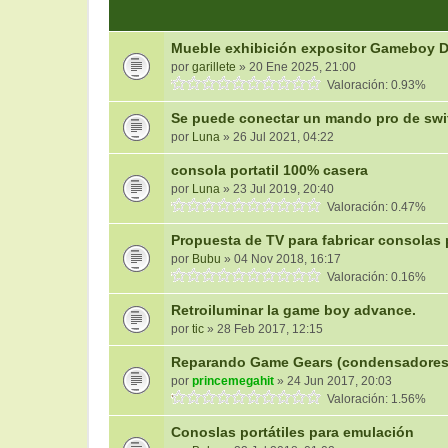
Mueble exhibición expositor Gameboy 
por
garillete
» 20 Ene 2025, 21:00
Valoración: 0.93%
Se puede conectar un mando pro de swi
por
Luna
» 26 Jul 2021, 04:22
consola portatil 100% casera
por
Luna
» 23 Jul 2019, 20:40
Valoración: 0.47%
Propuesta de TV para fabricar consolas p
por
Bubu
» 04 Nov 2018, 16:17
Valoración: 0.16%
Retroiluminar la game boy advance.
por
tic
» 28 Feb 2017, 12:15
Reparando Game Gears (condensadores y 
por
princemegahit
» 24 Jun 2017, 20:03
Valoración: 1.56%
Conoslas portátiles para emulación