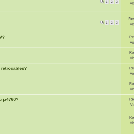
1
2
3
Vi
Res
1
2
3
Vi
AV?
Re
Vi
Re
Vi
 retrocables?
Re
Vi
Re
Vi
c jz4760?
Re
Vi
Re
Vi