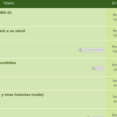
TEMAS
ES
DMG-01
Re
Vi
tch a un móvil
Re
Vi
Res
1
2
3
4
5
Vi
ortátiles
Res
1
2
Vi
Re
Vi
otras historias inside)
Re
Vi
Res