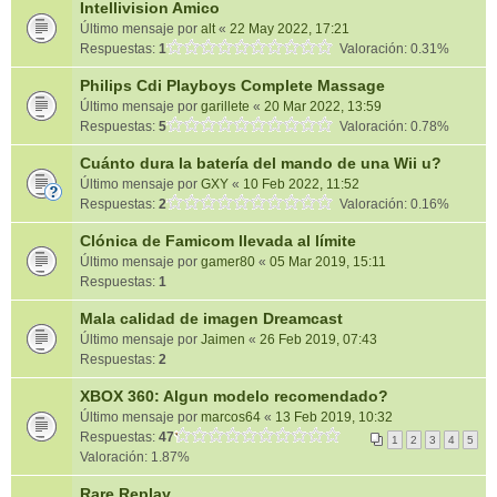
Intellivision Amico
Último mensaje por
alt
«
22 May 2022, 17:21
Respuestas:
1
Valoración: 0.31%
Philips Cdi Playboys Complete Massage
Último mensaje por
garillete
«
20 Mar 2022, 13:59
Respuestas:
5
Valoración: 0.78%
Cuánto dura la batería del mando de una Wii u?
Último mensaje por
GXY
«
10 Feb 2022, 11:52
Respuestas:
2
Valoración: 0.16%
Clónica de Famicom llevada al límite
Último mensaje por
gamer80
«
05 Mar 2019, 15:11
Respuestas:
1
Mala calidad de imagen Dreamcast
Último mensaje por
Jaimen
«
26 Feb 2019, 07:43
Respuestas:
2
XBOX 360: Algun modelo recomendado?
Último mensaje por
marcos64
«
13 Feb 2019, 10:32
Respuestas:
47
1
2
3
4
5
Valoración: 1.87%
Rare Replay