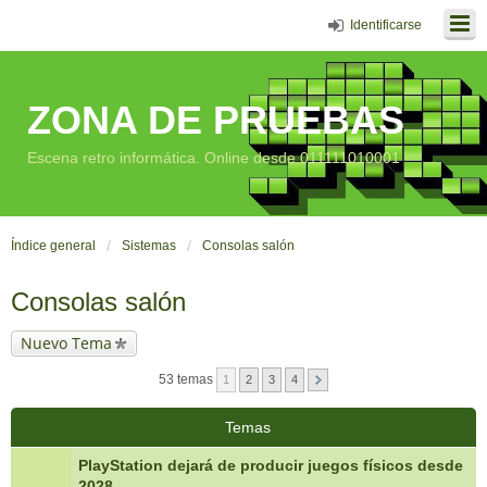
Identificarse
ZONA DE PRUEBAS
Escena retro informática. Online desde 011111010001
Índice general
Sistemas
Consolas salón
Consolas salón
Nuevo Tema
53 temas
1
2
3
4
Temas
PlayStation dejará de producir juegos físicos desde
2028