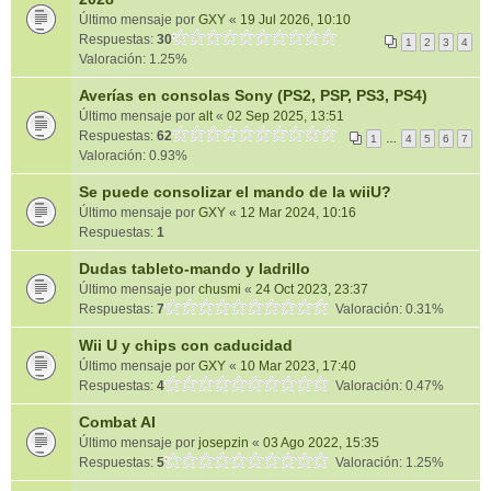
Último mensaje por
GXY
«
19 Jul 2026, 10:10
Respuestas:
30
1
2
3
4
Valoración: 1.25%
Averías en consolas Sony (PS2, PSP, PS3, PS4)
Último mensaje por
alt
«
02 Sep 2025, 13:51
Respuestas:
62
1
…
4
5
6
7
Valoración: 0.93%
Se puede consolizar el mando de la wiiU?
Último mensaje por
GXY
«
12 Mar 2024, 10:16
Respuestas:
1
Dudas tableto-mando y ladrillo
Último mensaje por
chusmi
«
24 Oct 2023, 23:37
Respuestas:
7
Valoración: 0.31%
Wii U y chips con caducidad
Último mensaje por
GXY
«
10 Mar 2023, 17:40
Respuestas:
4
Valoración: 0.47%
Combat AI
Último mensaje por
josepzin
«
03 Ago 2022, 15:35
Respuestas:
5
Valoración: 1.25%