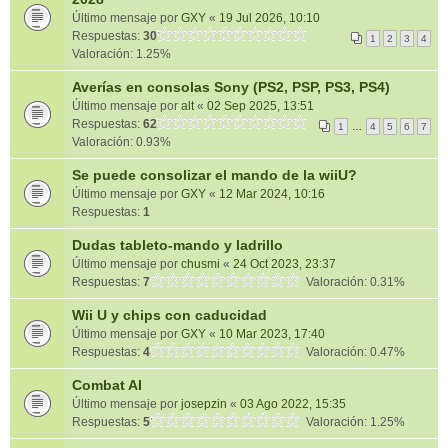
Último mensaje por
GXY
«
19 Jul 2026, 10:10
Respuestas:
30
1
2
3
4
Valoración: 1.25%
Averías en consolas Sony (PS2, PSP, PS3, PS4)
Último mensaje por
alt
«
02 Sep 2025, 13:51
Respuestas:
62
1
…
4
5
6
7
Valoración: 0.93%
Se puede consolizar el mando de la wiiU?
Último mensaje por
GXY
«
12 Mar 2024, 10:16
Respuestas:
1
Dudas tableto-mando y ladrillo
Último mensaje por
chusmi
«
24 Oct 2023, 23:37
Respuestas:
7
Valoración: 0.31%
Wii U y chips con caducidad
Último mensaje por
GXY
«
10 Mar 2023, 17:40
Respuestas:
4
Valoración: 0.47%
Combat AI
Último mensaje por
josepzin
«
03 Ago 2022, 15:35
Respuestas:
5
Valoración: 1.25%