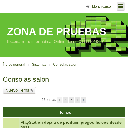
Identificarse
ZONA DE PRUEBAS
Escena retro informática. Online desde 011111010001
Índice general
Sistemas
Consolas salón
Consolas salón
Nuevo Tema
53 temas
1
2
3
4
Temas
PlayStation dejará de producir juegos físicos desde
2028