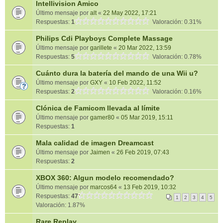
Intellivision Amico
Último mensaje por
alt
«
22 May 2022, 17:21
Respuestas:
1
Valoración: 0.31%
Philips Cdi Playboys Complete Massage
Último mensaje por
garillete
«
20 Mar 2022, 13:59
Respuestas:
5
Valoración: 0.78%
Cuánto dura la batería del mando de una Wii u?
Último mensaje por
GXY
«
10 Feb 2022, 11:52
Respuestas:
2
Valoración: 0.16%
Clónica de Famicom llevada al límite
Último mensaje por
gamer80
«
05 Mar 2019, 15:11
Respuestas:
1
Mala calidad de imagen Dreamcast
Último mensaje por
Jaimen
«
26 Feb 2019, 07:43
Respuestas:
2
XBOX 360: Algun modelo recomendado?
Último mensaje por
marcos64
«
13 Feb 2019, 10:32
Respuestas:
47
1
2
3
4
5
Valoración: 1.87%
Rare Replay