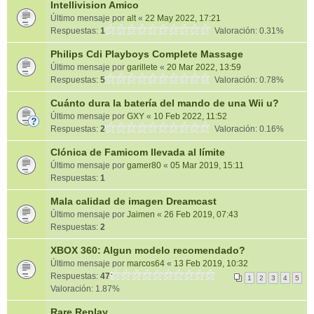
Intellivision Amico
Último mensaje por
alt
«
22 May 2022, 17:21
Respuestas:
1
Valoración: 0.31%
Philips Cdi Playboys Complete Massage
Último mensaje por
garillete
«
20 Mar 2022, 13:59
Respuestas:
5
Valoración: 0.78%
Cuánto dura la batería del mando de una Wii u?
Último mensaje por
GXY
«
10 Feb 2022, 11:52
Respuestas:
2
Valoración: 0.16%
Clónica de Famicom llevada al límite
Último mensaje por
gamer80
«
05 Mar 2019, 15:11
Respuestas:
1
Mala calidad de imagen Dreamcast
Último mensaje por
Jaimen
«
26 Feb 2019, 07:43
Respuestas:
2
XBOX 360: Algun modelo recomendado?
Último mensaje por
marcos64
«
13 Feb 2019, 10:32
Respuestas:
47
1
2
3
4
5
Valoración: 1.87%
Rare Replay