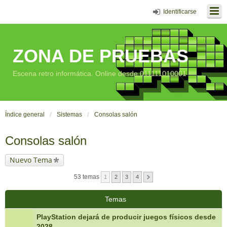
Identificarse
ZONA DE PRUEBAS
Escena retro informática. Online desde 011111010001
Índice general
Sistemas
Consolas salón
Consolas salón
Nuevo Tema
53 temas
1
2
3
4
Temas
PlayStation dejará de producir juegos físicos desde
2028