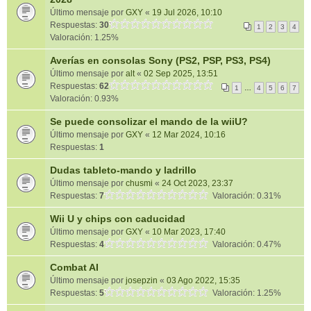
Último mensaje por
GXY
«
19 Jul 2026, 10:10
Respuestas:
30
1
2
3
4
Valoración: 1.25%
Averías en consolas Sony (PS2, PSP, PS3, PS4)
Último mensaje por
alt
«
02 Sep 2025, 13:51
Respuestas:
62
1
…
4
5
6
7
Valoración: 0.93%
Se puede consolizar el mando de la wiiU?
Último mensaje por
GXY
«
12 Mar 2024, 10:16
Respuestas:
1
Dudas tableto-mando y ladrillo
Último mensaje por
chusmi
«
24 Oct 2023, 23:37
Respuestas:
7
Valoración: 0.31%
Wii U y chips con caducidad
Último mensaje por
GXY
«
10 Mar 2023, 17:40
Respuestas:
4
Valoración: 0.47%
Combat AI
Último mensaje por
josepzin
«
03 Ago 2022, 15:35
Respuestas:
5
Valoración: 1.25%