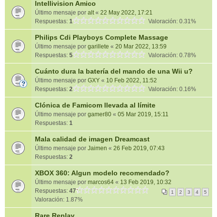
Intellivision Amico
Último mensaje por
alt
«
22 May 2022, 17:21
Respuestas:
1
Valoración: 0.31%
Philips Cdi Playboys Complete Massage
Último mensaje por
garillete
«
20 Mar 2022, 13:59
Respuestas:
5
Valoración: 0.78%
Cuánto dura la batería del mando de una Wii u?
Último mensaje por
GXY
«
10 Feb 2022, 11:52
Respuestas:
2
Valoración: 0.16%
Clónica de Famicom llevada al límite
Último mensaje por
gamer80
«
05 Mar 2019, 15:11
Respuestas:
1
Mala calidad de imagen Dreamcast
Último mensaje por
Jaimen
«
26 Feb 2019, 07:43
Respuestas:
2
XBOX 360: Algun modelo recomendado?
Último mensaje por
marcos64
«
13 Feb 2019, 10:32
Respuestas:
47
1
2
3
4
5
Valoración: 1.87%
Rare Replay