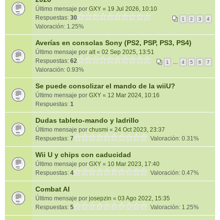
Último mensaje por
GXY
«
19 Jul 2026, 10:10
Respuestas:
30
1
2
3
4
Valoración: 1.25%
Averías en consolas Sony (PS2, PSP, PS3, PS4)
Último mensaje por
alt
«
02 Sep 2025, 13:51
Respuestas:
62
1
…
4
5
6
7
Valoración: 0.93%
Se puede consolizar el mando de la wiiU?
Último mensaje por
GXY
«
12 Mar 2024, 10:16
Respuestas:
1
Dudas tableto-mando y ladrillo
Último mensaje por
chusmi
«
24 Oct 2023, 23:37
Respuestas:
7
Valoración: 0.31%
Wii U y chips con caducidad
Último mensaje por
GXY
«
10 Mar 2023, 17:40
Respuestas:
4
Valoración: 0.47%
Combat AI
Último mensaje por
josepzin
«
03 Ago 2022, 15:35
Respuestas:
5
Valoración: 1.25%