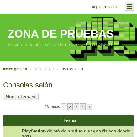
Identificarse
ZONA DE PRUEBAS
Escena retro informática. Online desde 011111010001
Índice general
Sistemas
Consolas salón
Consolas salón
Nuevo Tema
53 temas
1
2
3
4
Temas
PlayStation dejará de producir juegos físicos desde
2028